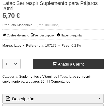
Latac Serirespir Suplemento para Pájaros
20ml
5,70 €
Producto Disponible
-
(Imp. Incluidos)
Costes de envío
Ver descripción
Hacer pregunta
Marca
:
latac
•
Referencia
:
107175
•
Peso
:
0,2 Kg
Añadir a Carrito
Categoría:
Suplementos y Vitaminas
|
Tags:
latac serirespir
suplemento para pajaros 20ml
|
Comentarios
Descripción