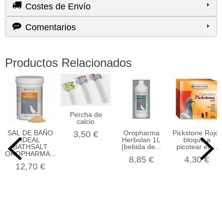
Costes de Envío
Comentarios
Productos Relacionados
Percha de
calcio
SAL DE BAÑO
Oropharma
Pickstone Rojo,
3,50 €
IDEAL
Herbolan 1L
bloque a
BATHSALT
(bebida de...
picotear en...
OROPHARMA...
8,85 €
4,30 €
12,70 €