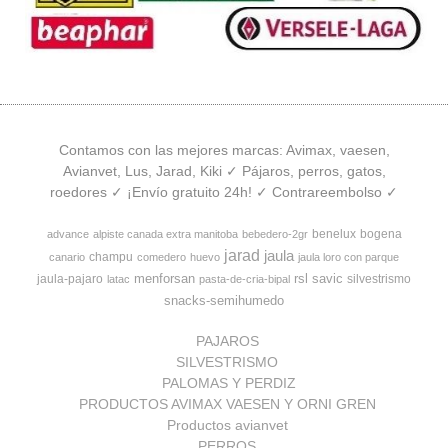
Contamos con las mejores marcas: Avimax, vaesen,
Avianvet, Lus, Jarad, Kiki ✓ Pájaros, perros, gatos,
roedores ✓ ¡Envío gratuito 24h! ✓ Contrareembolso ✓
benelux
bogena
advance
alpiste canada extra manitoba
bebedero-2gr
jarad
jaula
champu
canario
comedero
huevo
jaula loro con parque
menforsan
rsl
savic
jaula-pajaro
silvestrismo
latac
pasta-de-cria-bipal
snacks-semihumedo
PAJAROS
SILVESTRISMO
PALOMAS Y PERDIZ
PRODUCTOS AVIMAX VAESEN Y ORNI GREN
Productos avianvet
PERROS