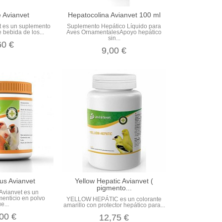
 Avianvet
Hepatocolina Avianvet 100 ml
t es un suplemento
Suplemento Hepático Líquido para
 bebida de los...
Aves OrnamentalesApoyo hepático
sin...
60 €
9,00 €
us Avianvet
Yellow Hepatic Avianvet (
pigmento...
Avianvet es un
menticio en polvo
YELLOW HEPÁTIC es un colorante
e...
amarillo con protector hepático para...
00 €
12,75 €