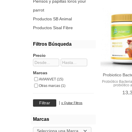
Piensos y papillas loros your
parrot
Productos SB Animal
Productos Sisal Fibre
Filtros Búsqueda
Precio
Marcas
Probiotico Bact
AVIANVET (15)
Probiótico Bacteri
probiótico a
Otras marcas (1)
13,
|
x Quitar Filtros
Marcas