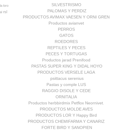
SILVESTRISMO
la loro
PALOMAS Y PERDIZ
rsl
al
PRODUCTOS AVIMAX VAESEN Y ORNI GREN
Productos avianvet
PERROS
GATOS
ROEDORES
REPTILES Y PECES
PECES Y TORTUGAS
Productos jarad Prenifood
PASTAS SUPER KING Y DIDAL HOYO
PRODUCTOS VERSELE LAGA
psittacus serenius
Pastas y comple LUS
RAGGIO DISOLE Y CEDE
ORNITALIA
Productos herbbirdmix Petflox Neornivet.
PRODUCTOS MOLDE AVES
PRODUCTOS LOR Y Happy Bird
PRODUCTOS CHEMIFARMA Y CANARIZ
FORTE BIRD Y SANOPIEN