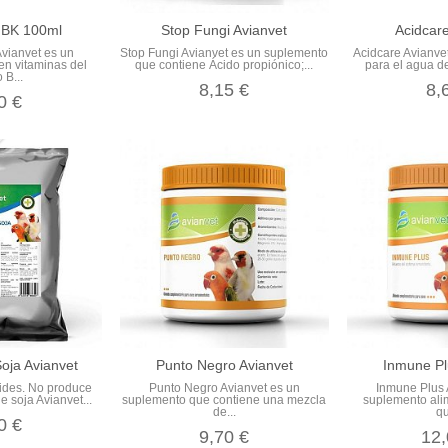
 BK 100ml
Stop Fungi Avianvet
Acidcare
Avianvet es un
Stop Fungi Avianvet es un suplemento
Acidcare Avianve
en vitaminas del
que contiene Ácido propiónico;...
para el agua de
 B...
8,15 €
8,
0 €
Soja Avianvet
Punto Negro Avianvet
Inmune Pl
oides. No produce
Punto Negro Avianvet es un
Inmune Plus 
e soja Avianvet...
suplemento que contiene una mezcla
suplemento ali
de...
qu
0 €
9,70 €
12,