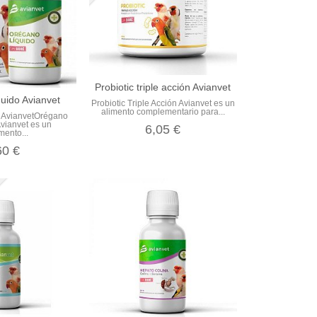
Probiotic triple acción Avianvet
uido Avianvet
Probiotic Triple Acción Avianvet es un
alimento complementario para...
o AvianvetOrégano
Avianvet es un
6,05 €
mento...
60 €