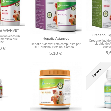
ré AVIANVET
Orégano Liq
Avianvet es un
Hepatic Avianvet
imenticio que
Orégano líquid
ne...
Líquido de 
Hepatic Avianvet está compuesto por
suple
DL Carnitina, Betaína, Sorbitol,...
0 €
5,
5,10 €
Agotado