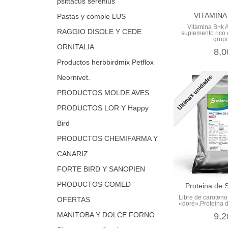
psittacus serenius
VITAMINA
Pastas y comple LUS
Vitamina B+k 
RAGGIO DISOLE Y CEDE
suplemento rico 
grupo
ORNITALIA
8,0
Productos herbbirdmix Petflox
Neornivet.
Últimas unidades
PRODUCTOS MOLDE AVES
PRODUCTOS LOR Y Happy
Bird
PRODUCTOS CHEMIFARMA Y
CANARIZ
FORTE BIRD Y SANOPIEN
PRODUCTOS COMED
Proteina de 
Libre de caroten
OFERTAS
«doré».Proteína d
MANITOBA Y DOLCE FORNO
9,2