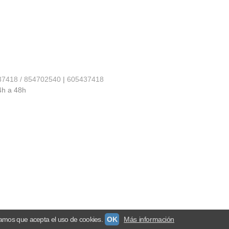
37418 / 854702540
|
605437418
4h a 48h
amos que acepta el uso de cookies.
OK
Más información