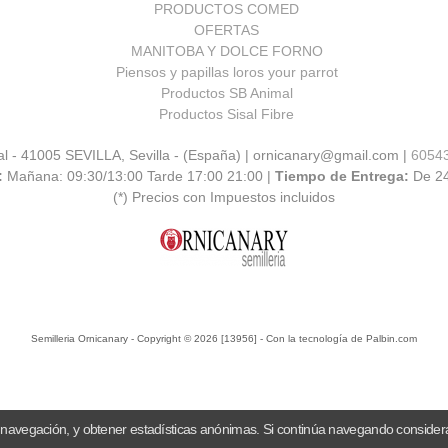
PRODUCTOS COMED
OFERTAS
MANITOBA Y DOLCE FORNO
Piensos y papillas loros your parrot
Productos SB Animal
Productos Sisal Fibre
al - 41005 SEVILLA, Sevilla - (España) | ornicanary@gmail.com |
6054
:
Mañana: 09:30/13:00 Tarde 17:00 21:00 |
Tiempo de Entrega:
De 2
(*) Precios con Impuestos incluidos
Semilleria Ornicanary
- Copyright © 2026 [13956] - Con la tecnología de Palbin.com
 navegación, y obtener estadísticas anónimas. Si continúa navegando consider