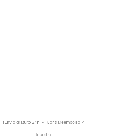
 ✓ ¡Envío gratuito 24h! ✓ Contrareembolso ✓
Ir arriba