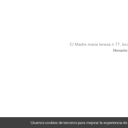
C/ Madre maria teresa n 77, loc
Horario
Usamos cookies de terceros para mejorar la experiencia de