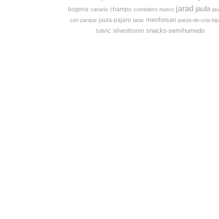
jarad
jaula
bogena
champu
canario
comedero
huevo
jau
menforsan
jaula-pajaro
con parque
latac
pasta-de-cria-bip
savic
snacks-semihumedo
silvestrismo