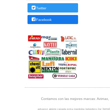
Twitter
Facebook
Contamos con las mejores marcas: Avimax, v
bene
advance
alpiste canada extra manitoba
bebedero-2gr