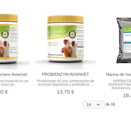
eriano Avianvet
PROBIENZYM AVIANVET
Harina de Ins
ano Avianvet es un
Probienzym es una combinación de
HARINA D
 base de...
enzimas digestivas y probióticos....
AVIANVETHari
Avianvet es 
30 €
13,75 €
16,
de 16