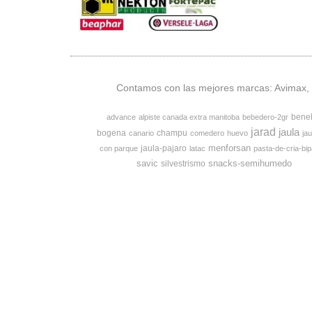
Contamos con las mejores marcas: Avimax, v
bene
advance
alpiste canada extra manitoba
bebedero-2gr
jarad
jaula
bogena
champu
canario
comedero
huevo
jau
menforsan
jaula-pajaro
con parque
latac
pasta-de-cria-bip
savic
snacks-semihumedo
silvestrismo