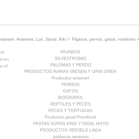
aesen, Avianvet, Lus, Jarad, Kiki ✓ Pájaros, perros, gatos, roedores
PAJAROS
lux
SILVESTRISMO
la loro
PALOMAS Y PERDIZ
rsl
al
PRODUCTOS AVIMAX VAESEN Y ORNI GREN
Productos avianvet
PERROS
GATOS
ROEDORES
REPTILES Y PECES
PECES Y TORTUGAS
Productos jarad Prenifood
PASTAS SUPER KING Y DIDAL HOYO
PRODUCTOS VERSELE LAGA
psittacus serenius