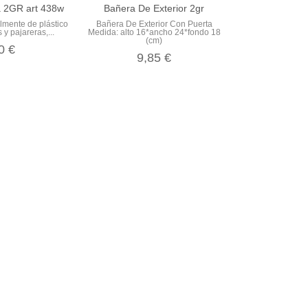
a 2GR art 438w
Bañera De Exterior 2gr
lmente de plástico
Bañera De Exterior Con Puerta
 y pajareras,...
Medida: alto 16*ancho 24*fondo 18
(cm)
0 €
9,85 €