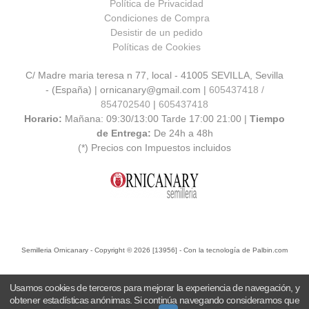
Política de Privacidad
Condiciones de Compra
Desistir de un pedido
Políticas de Cookies
C/ Madre maria teresa n 77, local - 41005 SEVILLA, Sevilla
- (España) | ornicanary@gmail.com |
605437418 /
854702540
|
605437418
Horario:
Mañana: 09:30/13:00 Tarde 17:00 21:00 |
Tiempo
de Entrega:
De 24h a 48h
(*) Precios con Impuestos incluidos
Semilleria Ornicanary
- Copyright © 2026 [13956] - Con la tecnología de Palbin.com
Usamos cookies de terceros para mejorar la experiencia de navegación, y
obtener estadísticas anónimas. Si continúa navegando consideramos que