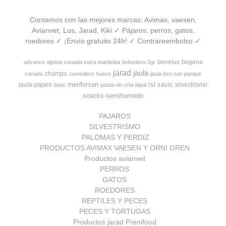
Contamos con las mejores marcas: Avimax, vaesen,
Avianvet, Lus, Jarad, Kiki ✓ Pájaros, perros, gatos,
roedores ✓ ¡Envío gratuito 24h! ✓ Contrareembolso ✓
benelux
bogena
advance
alpiste canada extra manitoba
bebedero-2gr
jarad
jaula
champu
canario
comedero
huevo
jaula loro con parque
menforsan
rsl
savic
jaula-pajaro
silvestrismo
latac
pasta-de-cria-bipal
snacks-semihumedo
PAJAROS
SILVESTRISMO
PALOMAS Y PERDIZ
PRODUCTOS AVIMAX VAESEN Y ORNI GREN
Productos avianvet
PERROS
GATOS
ROEDORES
REPTILES Y PECES
PECES Y TORTUGAS
Productos jarad Prenifood