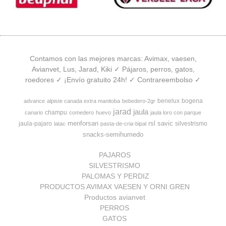
Contamos con las mejores marcas: Avimax, vaesen,
Avianvet, Lus, Jarad, Kiki ✓ Pájaros, perros, gatos,
roedores ✓ ¡Envío gratuito 24h! ✓ Contrareembolso ✓
benelux
bogena
advance
alpiste canada extra manitoba
bebedero-2gr
jarad
jaula
champu
canario
comedero
huevo
jaula loro con parque
menforsan
rsl
savic
jaula-pajaro
silvestrismo
latac
pasta-de-cria-bipal
snacks-semihumedo
PAJAROS
SILVESTRISMO
PALOMAS Y PERDIZ
PRODUCTOS AVIMAX VAESEN Y ORNI GREN
Productos avianvet
PERROS
GATOS