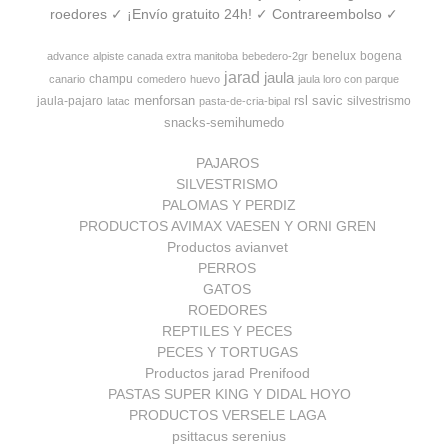
roedores ✓ ¡Envío gratuito 24h! ✓ Contrareembolso ✓
benelux
bogena
advance
alpiste canada extra manitoba
bebedero-2gr
jarad
jaula
champu
canario
comedero
huevo
jaula loro con parque
menforsan
rsl
savic
jaula-pajaro
silvestrismo
latac
pasta-de-cria-bipal
snacks-semihumedo
PAJAROS
SILVESTRISMO
PALOMAS Y PERDIZ
PRODUCTOS AVIMAX VAESEN Y ORNI GREN
Productos avianvet
PERROS
GATOS
ROEDORES
REPTILES Y PECES
PECES Y TORTUGAS
Productos jarad Prenifood
PASTAS SUPER KING Y DIDAL HOYO
PRODUCTOS VERSELE LAGA
psittacus serenius