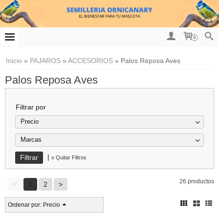
0
Inicio
»
PAJAROS
»
ACCESORIOS
»
Palos Reposa Aves
Palos Reposa Aves
Filtrar por
Precio
Marcas
|
x Quitar Filtros
26 productos
<
1
2
>
Ordenar por:
Precio