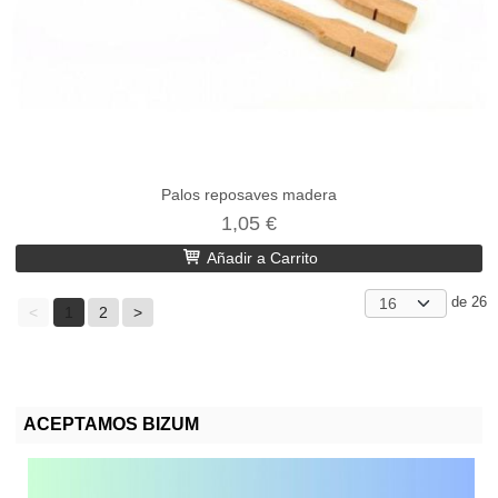
Palos reposaves madera
1,05 €
Añadir a Carrito
de 26
<
1
2
>
ACEPTAMOS BIZUM