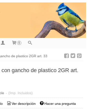
0
gancho de plastico 2GR art. 33
 con gancho de plastico 2GR art.
ble
-
(Imp. Incluidos)
ío
Ver descripción
Hacer una pregunta