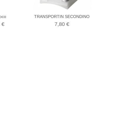
coco
TRANSPORTIN SECONDINO
PORTANIDO AC
 €
7,80 €
1,25 