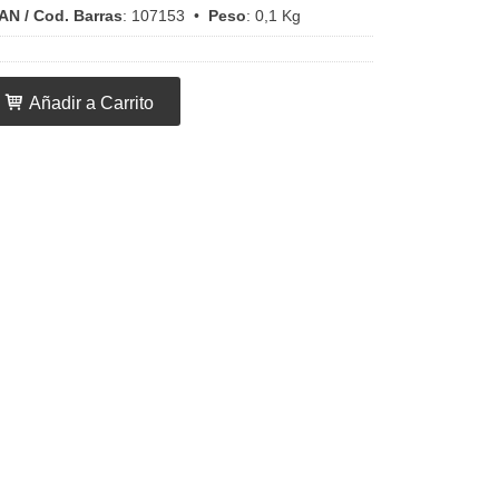
AN / Cod. Barras
:
107153
•
Peso
:
0,1 Kg
Añadir a Carrito