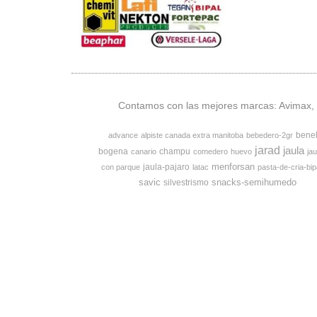
Contamos con las mejores marcas: Avimax, v
bene
advance
alpiste canada extra manitoba
bebedero-2gr
jarad
jaula
bogena
champu
canario
comedero
huevo
jau
menforsan
jaula-pajaro
con parque
latac
pasta-de-cria-bip
savic
snacks-semihumedo
silvestrismo