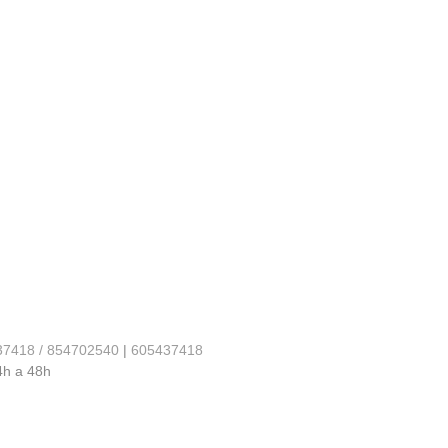
37418 / 854702540
|
605437418
4h a 48h