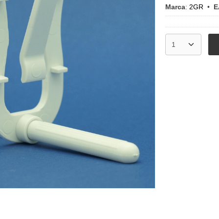
Marca
:
2GR
•
E