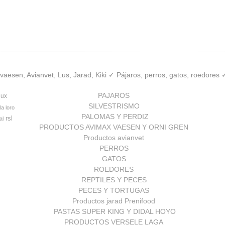
aesen, Avianvet, Lus, Jarad, Kiki ✓ Pájaros, perros, gatos, roedores
PAJAROS
lux
SILVESTRISMO
la loro
PALOMAS Y PERDIZ
rsl
al
PRODUCTOS AVIMAX VAESEN Y ORNI GREN
Productos avianvet
PERROS
GATOS
ROEDORES
REPTILES Y PECES
PECES Y TORTUGAS
Productos jarad Prenifood
PASTAS SUPER KING Y DIDAL HOYO
PRODUCTOS VERSELE LAGA