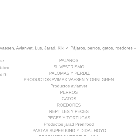
aesen, Avianvet, Lus, Jarad, Kiki ✓ Pájaros, perros, gatos, roedores
PAJAROS
lux
SILVESTRISMO
la loro
PALOMAS Y PERDIZ
rsl
al
PRODUCTOS AVIMAX VAESEN Y ORNI GREN
Productos avianvet
PERROS
GATOS
ROEDORES
REPTILES Y PECES
PECES Y TORTUGAS
Productos jarad Prenifood
PASTAS SUPER KING Y DIDAL HOYO