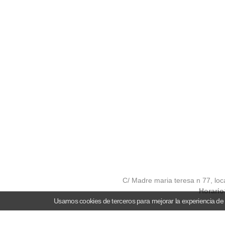
C/ Madre maria teresa n 77, loc
Horario
Usamos cookies de terceros para mejorar la experiencia de