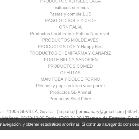
PRODUCTOS VERSELE LAGA
psittacus serenius
Pastas y comple LUS
RAGGIO DISOLE Y CEDE
ORNITALIA
Productos herbbirdmix Petflox Neornivet.
PRODUCTOS MOLDE AVES
PRODUCTOS LOR Y Happy Bird
PRODUCTOS CHEMIFARMA Y CANARIZ
FORTE BIRD Y SANOPIEN
PRODUCTOS COMED
OFERTAS
MANITOBA Y DOLCE FORNO
Piensos y papillas loros your parrot
Productos SB Animal
Productos Sisal Fibre
al - 41005 SEVILLA, Sevilla - (España) | ornicanary@gmail.com |
6054
:
Mañana: 09:30/13:00 Tarde 17:00 21:00 |
Tiempo de Entrega:
De 2
 navegación, y obtener estadísticas anónimas. Si continúa navegando consider
(*) Precios con Impuestos incluidos