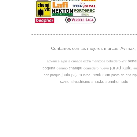
Contamos con las mejores marcas: Avimax, v
bene
advance
alpiste canada extra manitoba
bebedero-2gr
jarad
jaula
bogena
champu
canario
comedero
huevo
jau
menforsan
jaula-pajaro
con parque
latac
pasta-de-cria-bip
savic
snacks-semihumedo
silvestrismo