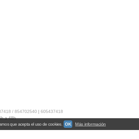
37418 / 854702540
|
605437418
4h a 48h
amos que acepta el uso de cookies.
OK
Más información