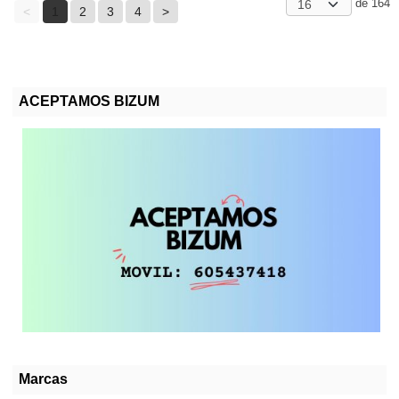
de 164
<
1
2
3
4
>
ACEPTAMOS BIZUM
Marcas