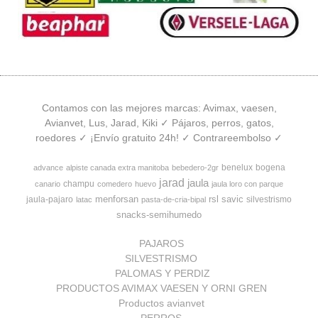
Contamos con las mejores marcas: Avimax, vaesen,
Avianvet, Lus, Jarad, Kiki ✓ Pájaros, perros, gatos,
roedores ✓ ¡Envío gratuito 24h! ✓ Contrareembolso ✓
benelux
bogena
advance
alpiste canada extra manitoba
bebedero-2gr
jarad
jaula
champu
canario
comedero
huevo
jaula loro con parque
menforsan
rsl
savic
jaula-pajaro
silvestrismo
latac
pasta-de-cria-bipal
snacks-semihumedo
PAJAROS
SILVESTRISMO
PALOMAS Y PERDIZ
PRODUCTOS AVIMAX VAESEN Y ORNI GREN
Productos avianvet