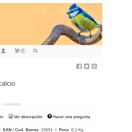
0
calcio
. Incluidos)
ío
Ver descripción
Hacer una pregunta
•
EAN / Cod. Barras
:
10691
•
Peso
:
0,1 Kg