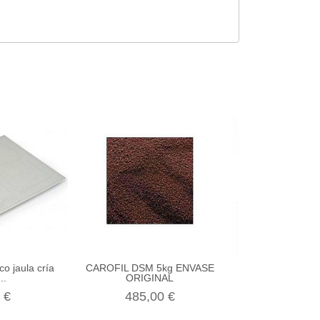
o jaula cría
CAROFIL DSM 5kg ENVASE
Anilla Correct
..
ORIGINAL
Kanary
 €
485,00 €
1,40 