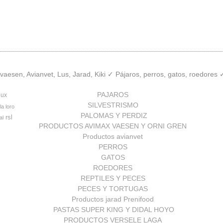
aesen, Avianvet, Lus, Jarad, Kiki ✓ Pájaros, perros, gatos, roedores
PAJAROS
lux
SILVESTRISMO
la loro
PALOMAS Y PERDIZ
rsl
al
PRODUCTOS AVIMAX VAESEN Y ORNI GREN
Productos avianvet
PERROS
GATOS
ROEDORES
REPTILES Y PECES
PECES Y TORTUGAS
Productos jarad Prenifood
PASTAS SUPER KING Y DIDAL HOYO
PRODUCTOS VERSELE LAGA