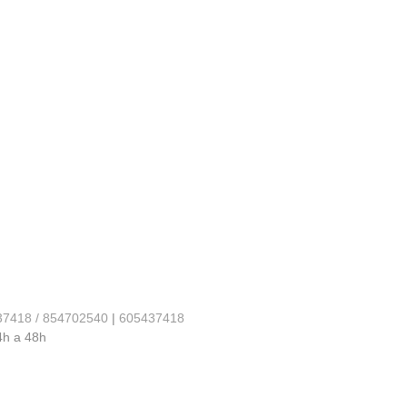
37418 / 854702540
|
605437418
4h a 48h