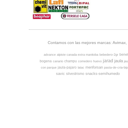
Contamos con las mejores marcas: Avimax, v
bene
advance
alpiste canada extra manitoba
bebedero-2gr
jarad
jaula
bogena
champu
canario
comedero
huevo
jau
menforsan
jaula-pajaro
con parque
latac
pasta-de-cria-bip
savic
snacks-semihumedo
silvestrismo