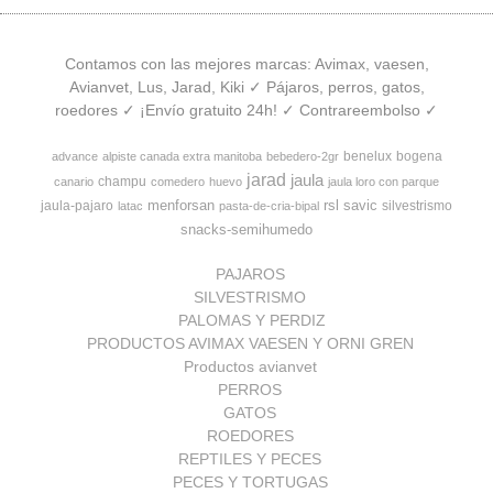
Contamos con las mejores marcas: Avimax, vaesen,
Avianvet, Lus, Jarad, Kiki ✓ Pájaros, perros, gatos,
roedores ✓ ¡Envío gratuito 24h! ✓ Contrareembolso ✓
benelux
bogena
advance
alpiste canada extra manitoba
bebedero-2gr
jarad
jaula
champu
canario
comedero
huevo
jaula loro con parque
menforsan
rsl
savic
jaula-pajaro
silvestrismo
latac
pasta-de-cria-bipal
snacks-semihumedo
PAJAROS
SILVESTRISMO
PALOMAS Y PERDIZ
PRODUCTOS AVIMAX VAESEN Y ORNI GREN
Productos avianvet
PERROS
GATOS
ROEDORES
REPTILES Y PECES
PECES Y TORTUGAS