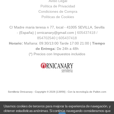
Aviso Legal
Política de Privacidad
Condiciones de Compra
Políticas de Cookies
C/ Madre maria teresa n 77, local - 41005 SEVILLA, Sevilla
- (España) | ornicanary@gmail.com |
605437418 /
854702540
|
605437418
Horario:
Mañana: 09:30/13:00 Tarde 17:00 21:00 |
Tiempo
de Entrega:
De 24h a 48h
(*) Precios con Impuestos incluidos
Semilleria Ornicanary
- Copyright © 2026 [13956] - Con la tecnología de Palbin.com
Usamos cookies de terceros para mejorar la experiencia de navegación, y
obtener estadísticas anónimas. Si continúa navegando consideramos que