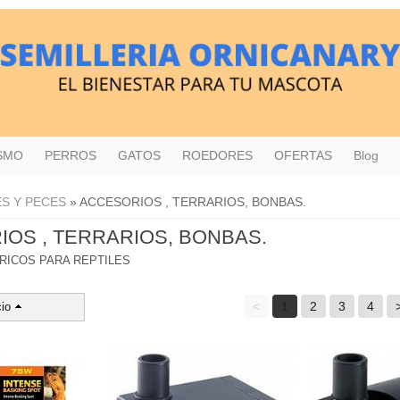
ISMO
PERROS
GATOS
ROEDORES
OFERTAS
Blog
ES Y PECES
»
ACCESORIOS , TERRARIOS, BONBAS.
OS , TERRARIOS, BONBAS.
RICOS PARA REPTILES
<
1
2
3
4
io