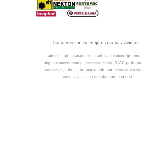
Contamos con las mejores marcas: Avimax, v
bene
advance
alpiste canada extra manitoba
bebedero-2gr
jarad
jaula
bogena
champu
canario
comedero
huevo
jau
menforsan
jaula-pajaro
con parque
latac
pasta-de-cria-bip
savic
snacks-semihumedo
silvestrismo