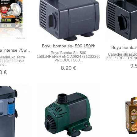
Boyu bomba sp- 500 150l/h
Boyu bomba s
a intense 75w...
Boyu Bomba Sp- 500
Características
150L/HREFERENCIA6924781203396PESO
alladaExo Terra
230L/HREFERENC
PRODUCTO80...
 solar Intense
ng...
9,
8,90 €
0 €