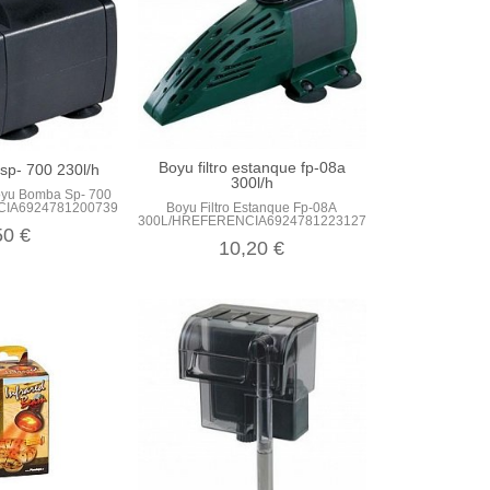
Boyu filtro estanque fp-08a
p- 700 230l/h
300l/h
Boyu Bomba Sp- 700
Boyu Filtro Estanque Fp-08A
IA6924781200739PESO...
300L/HREFERENCIA6924781223127PESO...
50 €
10,20 €