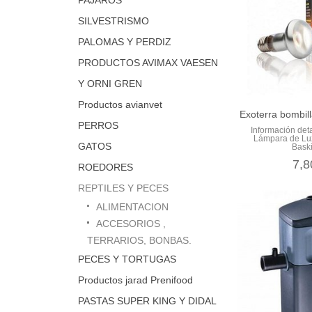
SILVESTRISMO
PALOMAS Y PERDIZ
PRODUCTOS AVIMAX VAESEN
Y ORNI GREN
Productos avianvet
Exoterra bombill
PERROS
Información det
Lámpara de Luz
GATOS
Baski
7,8
ROEDORES
REPTILES Y PECES
ALIMENTACION
ACCESORIOS ,
TERRARIOS, BONBAS.
PECES Y TORTUGAS
Productos jarad Prenifood
PASTAS SUPER KING Y DIDAL