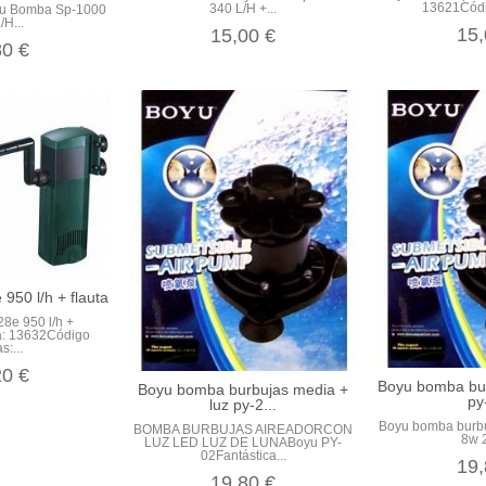
13621Códig
340 L/H +...
oyu Bomba Sp-1000
/H...
15,
15,00 €
80 €
e 950 l/h + flauta
-28e 950 l/h +
ia: 13632Código
s:...
20 €
Boyu bomba burb
Boyu bomba burbujas media +
py
luz py-2...
Boyu bomba burbuj
BOMBA BURBUJAS AIREADORCON
8w 
LUZ LED LUZ DE LUNABoyu PY-
02Fantástica...
19,
19,80 €