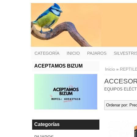
CATEGORÍA
INICIO
PAJAROS
SILVESTR
ACEPTAMOS BIZUM
Inicio
»
REPTIL
ACCESORI
EQUIPOS ELÉCT
Ordenar por:
Prec
Categorías
PAJAROS