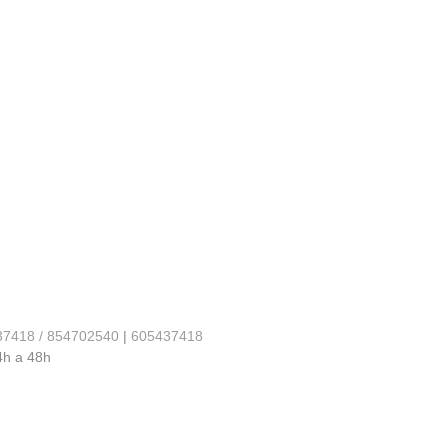
37418 / 854702540
|
605437418
4h a 48h