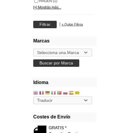
HAGEN (1)
[+] Mostrás más...
|
x Quitar Filtros
Marcas
Idioma
Costes de Envío
GRATIS *