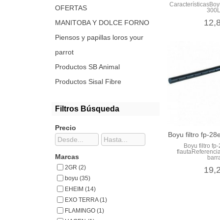
CaracterísticasB
OFERTAS
300L
12,
MANITOBA Y DOLCE FORNO
Piensos y papillas loros your
parrot
Productos SB Animal
Productos Sisal Fibre
Filtros Búsqueda
Precio
Boyu filtro fp-28
Boyu filtro fp
flautaReferenc
Marcas
barra
2GR (2)
19,
boyu (35)
EHEIM (14)
EXO TERRA (1)
FLAMINGO (1)