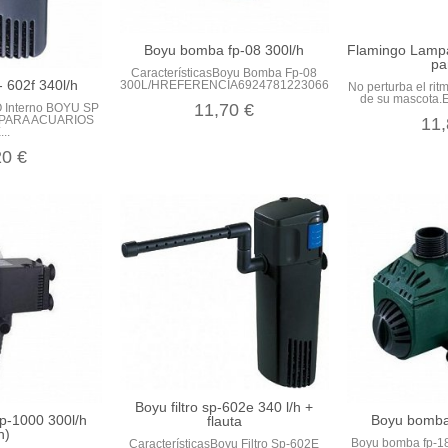
Boyu bomba fp-08 300l/h
Flamingo Lampar
pa
CaracterísticasBoyu Bomba Fp-08
p- 602f 340l/h
300L/HREFERENCIA6924781223066PESO...
No perturba el rit
de su mascota.E
11,70 €
O Interno BOYU SP
, PARA ACUARIOS
11,
..
20 €
Boyu filtro sp-602e 340 l/h +
p-1000 300l/h
Boyu bomba 
flauta
h)
Boyu bomba fp-18
CaracterísticasBoyu Filtro Sp-602E