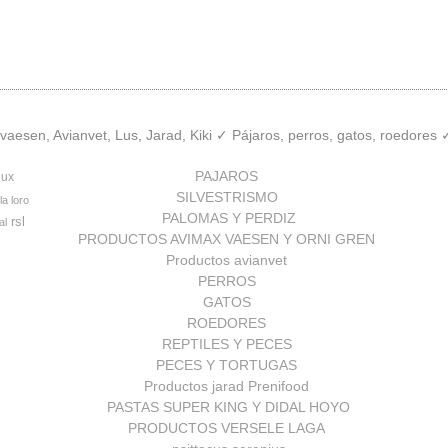
aesen, Avianvet, Lus, Jarad, Kiki ✓ Pájaros, perros, gatos, roedores
PAJAROS
lux
SILVESTRISMO
la loro
PALOMAS Y PERDIZ
rsl
al
PRODUCTOS AVIMAX VAESEN Y ORNI GREN
Productos avianvet
PERROS
GATOS
ROEDORES
REPTILES Y PECES
PECES Y TORTUGAS
Productos jarad Prenifood
PASTAS SUPER KING Y DIDAL HOYO
PRODUCTOS VERSELE LAGA