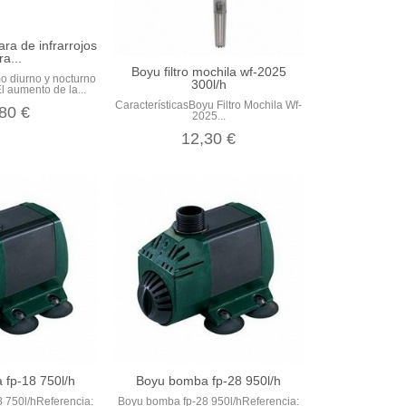
a de infrarrojos
ra...
Boyu filtro mochila wf-2025
mo diurno y nocturno
300l/h
l aumento de la...
CaracterísticasBoyu Filtro Mochila Wf-
80 €
2025...
12,30 €
fp-18 750l/h
Boyu bomba fp-28 950l/h
 750l/hReferencia:
Boyu bomba fp-28 950l/hReferencia: