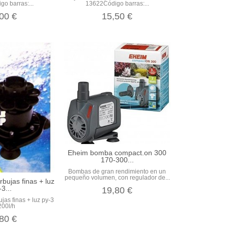
o barras:...
13622Código barras:...
00 €
15,50 €
Eheim bomba compact.on 300
170-300...
Bombas de gran rendimiento en un
pequeño volumen, con regulador de...
ujas finas + luz
-3...
19,80 €
as finas + luz py-3
200l/h
80 €