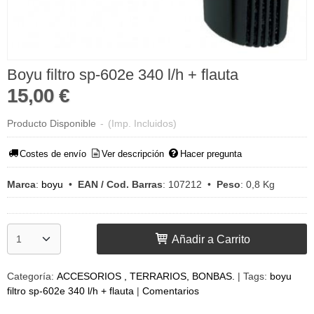
Boyu filtro sp-602e 340 l/h + flauta
15,00 €
Producto Disponible
-
(Imp. Incluidos)
Costes de envío
Ver descripción
Hacer pregunta
Marca
:
boyu
•
EAN / Cod. Barras
:
107212
•
Peso
:
0,8 Kg
Añadir a Carrito
Categoría:
ACCESORIOS , TERRARIOS, BONBAS.
|
Tags:
boyu
filtro sp-602e 340 l/h + flauta
|
Comentarios