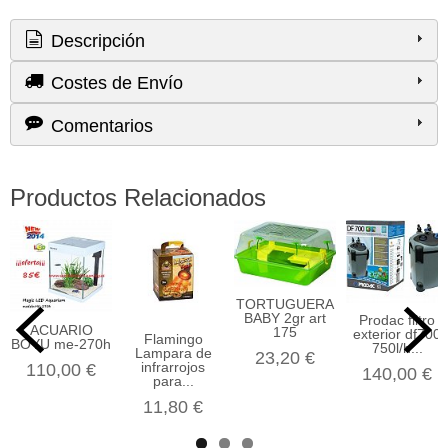
Descripción
Costes de Envío
Comentarios
Productos Relacionados
TORTUGUERA
BABY 2gr art
Prodac filtro
ACUARIO
175
exterior df700
Flamingo
BOYU me-270h
750l/h...
Lampara de
23,20 €
infrarrojos
110,00 €
140,00 €
para...
11,80 €