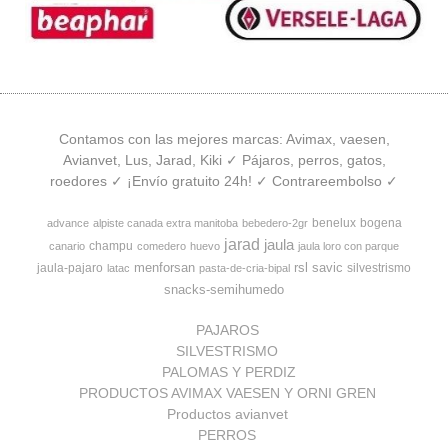
Contamos con las mejores marcas: Avimax, vaesen,
Avianvet, Lus, Jarad, Kiki ✓ Pájaros, perros, gatos,
roedores ✓ ¡Envío gratuito 24h! ✓ Contrareembolso ✓
benelux
bogena
advance
alpiste canada extra manitoba
bebedero-2gr
jarad
jaula
champu
canario
comedero
huevo
jaula loro con parque
menforsan
rsl
savic
jaula-pajaro
silvestrismo
latac
pasta-de-cria-bipal
snacks-semihumedo
PAJAROS
SILVESTRISMO
PALOMAS Y PERDIZ
PRODUCTOS AVIMAX VAESEN Y ORNI GREN
Productos avianvet
PERROS