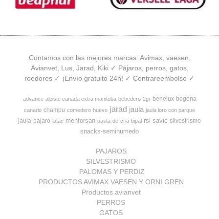
Contamos con las mejores marcas: Avimax, vaesen,
Avianvet, Lus, Jarad, Kiki ✓ Pájaros, perros, gatos,
roedores ✓ ¡Envío gratuito 24h! ✓ Contrareembolso ✓
benelux
bogena
advance
alpiste canada extra manitoba
bebedero-2gr
jarad
jaula
champu
canario
comedero
huevo
jaula loro con parque
menforsan
rsl
savic
jaula-pajaro
silvestrismo
latac
pasta-de-cria-bipal
snacks-semihumedo
PAJAROS
SILVESTRISMO
PALOMAS Y PERDIZ
PRODUCTOS AVIMAX VAESEN Y ORNI GREN
Productos avianvet
PERROS
GATOS