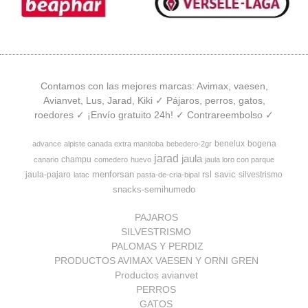
Contamos con las mejores marcas: Avimax, vaesen,
Avianvet, Lus, Jarad, Kiki ✓ Pájaros, perros, gatos,
roedores ✓ ¡Envío gratuito 24h! ✓ Contrareembolso ✓
benelux
bogena
advance
alpiste canada extra manitoba
bebedero-2gr
jarad
jaula
champu
canario
comedero
huevo
jaula loro con parque
menforsan
rsl
savic
jaula-pajaro
silvestrismo
latac
pasta-de-cria-bipal
snacks-semihumedo
PAJAROS
SILVESTRISMO
PALOMAS Y PERDIZ
PRODUCTOS AVIMAX VAESEN Y ORNI GREN
Productos avianvet
PERROS
GATOS