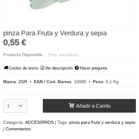
pinza Para Fruta y Verdura y sepia
0,55 €
Producto Disponible
-
(Imp. Incluidos)
Costes de envío
Ver descripción
Hacer pregunta
Marca
:
2GR
•
EAN / Cod. Barras
:
10088
•
Peso
:
0,1 Kg
Añadir a Carrito
Categoría:
ACCESORIOS
|
Tags:
pinza para fruta y verdura y sepia
|
Comentarios