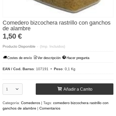
Comedero bizcochera rastrillo con ganchos
de alambre
1,50 €
Producto Disponible
-
(Imp. Incluidos)
Costes de envío
Ver descripción
Hacer pregunta
EAN / Cod. Barras
:
107191
•
Peso
:
0,1 Kg
Añadir a Carrito
Categoría:
Comederos
|
Tags:
comedero bizcochera rastrillo con
ganchos de alambre
|
Comentarios