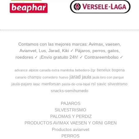
Contamos con las mejores marcas: Avimax, vaesen,
Avianvet, Lus, Jarad, Kiki ✓ Pájaros, perros, gatos,
roedores ✓ ¡Envío gratuito 24h! ✓ Contrareembolso ✓
benelux
bogena
advance
alpiste canada extra manitoba
bebedero-2gr
jarad
jaula
champu
canario
comedero
huevo
jaula loro con parque
menforsan
rsl
savic
jaula-pajaro
silvestrismo
latac
pasta-de-cria-bipal
snacks-semihumedo
PAJAROS
SILVESTRISMO
PALOMAS Y PERDIZ
PRODUCTOS AVIMAX VAESEN Y ORNI GREN
Productos avianvet
PERROS