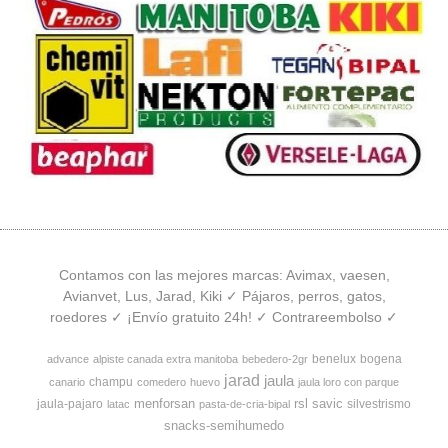
Contamos con las mejores marcas: Avimax, vaesen,
Avianvet, Lus, Jarad, Kiki ✓ Pájaros, perros, gatos,
roedores ✓ ¡Envío gratuito 24h! ✓ Contrareembolso ✓
benelux
bogena
advance
alpiste canada extra manitoba
bebedero-2gr
jarad
jaula
champu
canario
comedero
huevo
jaula loro con parque
menforsan
rsl
savic
jaula-pajaro
silvestrismo
latac
pasta-de-cria-bipal
snacks-semihumedo