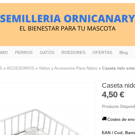
ISMO
PERROS
GATOS
ROEDORES
OFERTAS
Blog
S
»
ACCESORIOS
»
Nidos y Accesorios Para Nidos
»
Caseta nido exte
Caseta nido
4,50 €
Producto Disponi
Costes de env
EAN / Cod. Barr