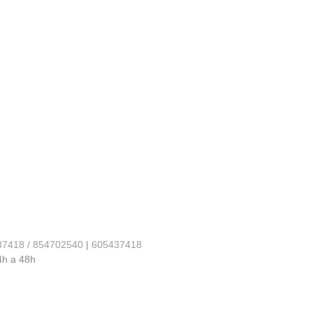
37418 / 854702540
|
605437418
4h a 48h