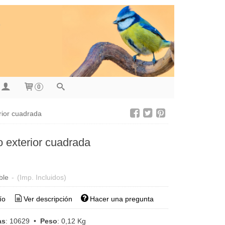
0
rior cuadrada
 exterior cuadrada
ble
-
(Imp. Incluidos)
ío
Ver descripción
Hacer una pregunta
as
:
10629
•
Peso
:
0,12 Kg