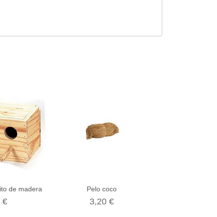
ito de madera
Pelo coco
Pelo tropica
 €
3,20 €
14,40