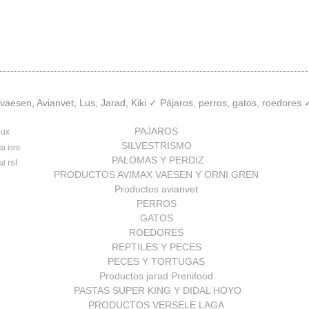
aesen, Avianvet, Lus, Jarad, Kiki ✓ Pájaros, perros, gatos, roedores
PAJAROS
lux
SILVESTRISMO
la loro
PALOMAS Y PERDIZ
rsl
al
PRODUCTOS AVIMAX VAESEN Y ORNI GREN
Productos avianvet
PERROS
GATOS
ROEDORES
REPTILES Y PECES
PECES Y TORTUGAS
Productos jarad Prenifood
PASTAS SUPER KING Y DIDAL HOYO
PRODUCTOS VERSELE LAGA