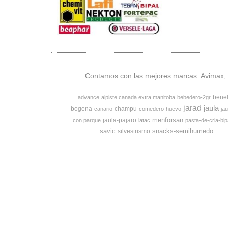
Contamos con las mejores marcas: Avimax, v
bene
advance
alpiste canada extra manitoba
bebedero-2gr
jarad
jaula
bogena
champu
canario
comedero
huevo
jau
menforsan
jaula-pajaro
con parque
latac
pasta-de-cria-bip
savic
snacks-semihumedo
silvestrismo