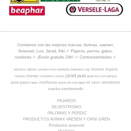
Contamos con las mejores marcas: Avimax, vaesen,
Avianvet, Lus, Jarad, Kiki ✓ Pájaros, perros, gatos,
roedores ✓ ¡Envío gratuito 24h! ✓ Contrareembolso ✓
benelux
bogena
advance
alpiste canada extra manitoba
bebedero-2gr
jarad
jaula
champu
canario
comedero
huevo
jaula loro con parque
menforsan
rsl
savic
jaula-pajaro
silvestrismo
latac
pasta-de-cria-bipal
snacks-semihumedo
PAJAROS
SILVESTRISMO
PALOMAS Y PERDIZ
PRODUCTOS AVIMAX VAESEN Y ORNI GREN
Productos avianvet