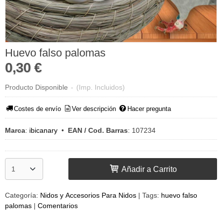
Huevo falso palomas
0,30 €
Producto Disponible
-
(Imp. Incluidos)
Costes de envío
Ver descripción
Hacer pregunta
Marca
:
ibicanary
•
EAN / Cod. Barras
:
107234
Añadir a Carrito
Categoría:
Nidos y Accesorios Para Nidos
|
Tags:
huevo falso
palomas
|
Comentarios