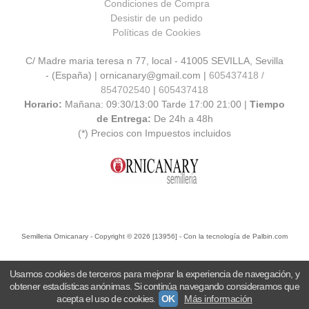
Condiciones de Compra
Desistir de un pedido
Políticas de Cookies
C/ Madre maria teresa n 77, local - 41005 SEVILLA, Sevilla
- (España) | ornicanary@gmail.com |
605437418 /
854702540
|
605437418
Horario:
Mañana: 09:30/13:00 Tarde 17:00 21:00 |
Tiempo
de Entrega:
De 24h a 48h
(*) Precios con Impuestos incluidos
Semilleria Ornicanary
- Copyright © 2026 [13956] - Con la tecnología de Palbin.com
Usamos cookies de terceros para mejorar la experiencia de navegación, y
obtener estadísticas anónimas. Si continúa navegando consideramos que
acepta el uso de cookies.
OK
Más información