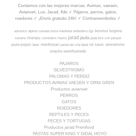
Contamos con las mejores marcas: Avimax, vaesen,
Avianvet, Lus, Jarad, Kiki ✓ Pájaros, perros, gatos,
roedores ✓ ¡Envío gratuito 24h! ✓ Contrareembolso ✓
benelux
bogena
advance
alpiste canada extra manitoba
bebedero-2gr
jarad
jaula
champu
canario
comedero
huevo
jaula loro con parque
menforsan
rsl
savic
jaula-pajaro
silvestrismo
latac
pasta-de-cria-bipal
snacks-semihumedo
PAJAROS
SILVESTRISMO
PALOMAS Y PERDIZ
PRODUCTOS AVIMAX VAESEN Y ORNI GREN
Productos avianvet
PERROS
GATOS
ROEDORES
REPTILES Y PECES
PECES Y TORTUGAS
Productos jarad Prenifood
PASTAS SUPER KING Y DIDAL HOYO