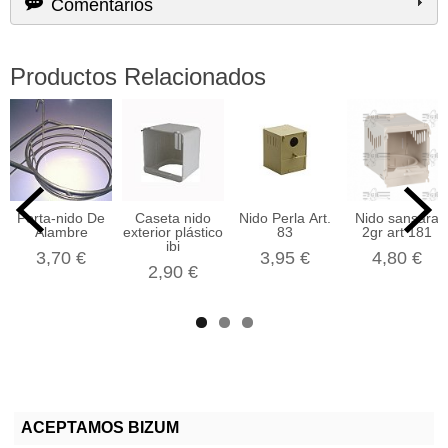
Comentarios
Productos Relacionados
Porta-nido De
Caseta nido
Nido Perla Art.
Nido sansara
Alambre
exterior plástico
83
2gr art 181
ibi
3,70 €
3,95 €
4,80 €
2,90 €
ACEPTAMOS BIZUM