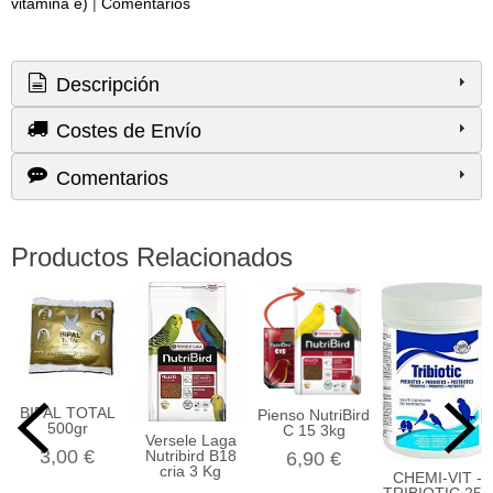
vitamina e)
|
Comentarios
Descripción
Costes de Envío
Comentarios
Productos Relacionados
BIPAL TOTAL
Pienso NutriBird
500gr
C 15 3kg
Versele Laga
3,00 €
Nutribird B18
6,90 €
cria 3 Kg
CHEMI-VIT -
TRIBIOTIC 250