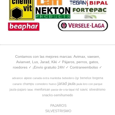
Contamos con las mejores marcas: Avimax, vaesen,
Avianvet, Lus, Jarad, Kiki ✓ Pájaros, perros, gatos,
roedores ✓ ¡Envío gratuito 24h! ✓ Contrareembolso ✓
benelux
bogena
advance
alpiste canada extra manitoba
bebedero-2gr
jarad
jaula
champu
canario
comedero
huevo
jaula loro con parque
menforsan
rsl
savic
jaula-pajaro
silvestrismo
latac
pasta-de-cria-bipal
snacks-semihumedo
PAJAROS
SILVESTRISMO