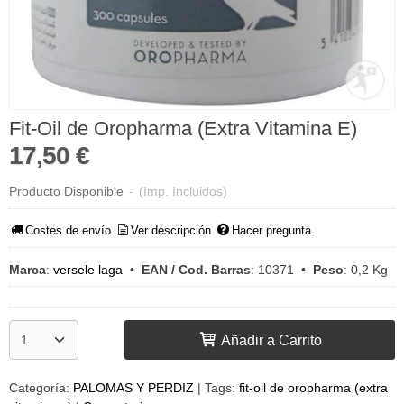
Fit-Oil de Oropharma (Extra Vitamina E)
17,50 €
Producto Disponible
-
(Imp. Incluidos)
Costes de envío
Ver descripción
Hacer pregunta
Marca
:
versele laga
•
EAN / Cod. Barras
:
10371
•
Peso
:
0,2 Kg
Añadir a Carrito
Categoría:
PALOMAS Y PERDIZ
|
Tags:
fit-oil de oropharma (extra