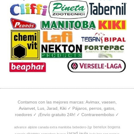
Contamos con las mejores marcas: Avimax, vaesen,
Avianvet, Lus, Jarad, Kiki ✓ Pájaros, perros, gatos,
roedores ✓ ¡Envío gratuito 24h! ✓ Contrareembolso ✓
benelux
bogena
advance
alpiste canada extra manitoba
bebedero-2gr
jarad
jaula