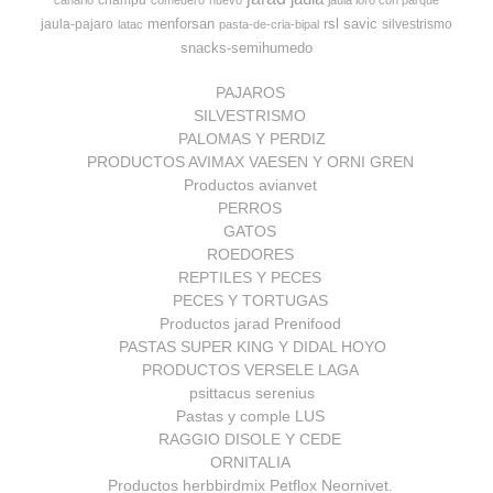
champu
canario
comedero
huevo
jaula loro con parque
menforsan
rsl
savic
jaula-pajaro
silvestrismo
latac
pasta-de-cria-bipal
snacks-semihumedo
PAJAROS
SILVESTRISMO
PALOMAS Y PERDIZ
PRODUCTOS AVIMAX VAESEN Y ORNI GREN
Productos avianvet
PERROS
GATOS
ROEDORES
REPTILES Y PECES
PECES Y TORTUGAS
Productos jarad Prenifood
PASTAS SUPER KING Y DIDAL HOYO
PRODUCTOS VERSELE LAGA
psittacus serenius
Pastas y comple LUS
RAGGIO DISOLE Y CEDE
ORNITALIA
Productos herbbirdmix Petflox Neornivet.