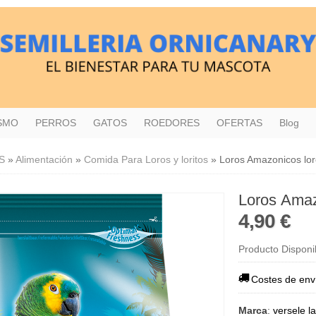
ISMO
PERROS
GATOS
ROEDORES
OFERTAS
Blog
S
»
Alimentación
»
Comida Para Loros y loritos
»
Loros Amazonicos lor
Loros Amaz
4,90 €
Producto Disponi
Costes de env
Marca
:
versele l