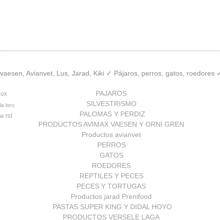
aesen, Avianvet, Lus, Jarad, Kiki ✓ Pájaros, perros, gatos, roedores
PAJAROS
lux
SILVESTRISMO
la loro
PALOMAS Y PERDIZ
rsl
al
PRODUCTOS AVIMAX VAESEN Y ORNI GREN
Productos avianvet
PERROS
GATOS
ROEDORES
REPTILES Y PECES
PECES Y TORTUGAS
Productos jarad Prenifood
PASTAS SUPER KING Y DIDAL HOYO
PRODUCTOS VERSELE LAGA