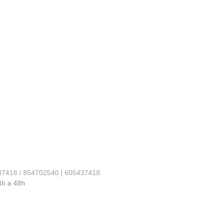
37418 / 854702540
|
605437418
4h a 48h