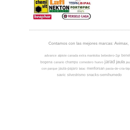
Contamos con las mejores marcas: Avimax, v
bene
advance
alpiste canada extra manitoba
bebedero-2gr
jarad
jaula
bogena
champu
canario
comedero
huevo
jau
menforsan
jaula-pajaro
con parque
latac
pasta-de-cria-bip
savic
snacks-semihumedo
silvestrismo