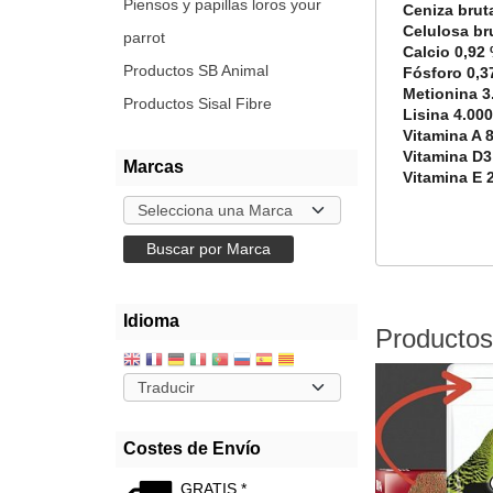
Piensos y papillas loros your
Ceniza brut
Celulosa br
parrot
Calcio 0,92
Productos SB Animal
Fósforo 0,3
Metionina 3
Productos Sisal Fibre
Lisina 4.00
Vitamina A 8
Vitamina D3
Marcas
Vitamina E 
Idioma
Productos
Costes de Envío
GRATIS *