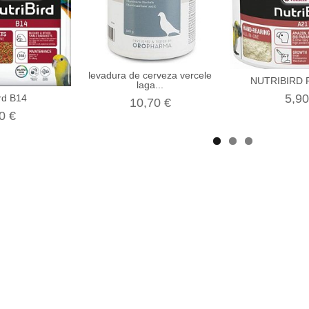
levadura de cerveza vercele
NUTRIBIRD P
laga...
5,90
ird B14
10,70 €
0 €