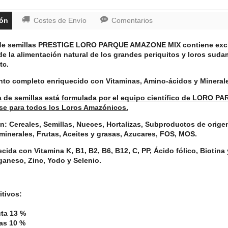
ión
Costes de Envío
Comentarios
 de semillas PRESTIGE LORO PARQUE AMAZONE MIX contiene exclu
de la alimentación natural de los grandes periquitos y loros sud
tc.
nto completo enriquecido con Vitaminas, Amino-ácidos y Mineral
a de semillas está formulada por el equipo científico de LORO P
se para todos los Loros Amazónicos.
: Cereales, Semillas, Nueces, Hortalizas, Subproductos de origen
minerales, Frutas, Aceites y grasas, Azucares, FOS, MOS.
ecida con
Vitamina K, B1, B2, B6, B12, C, PP, Ácido fólico, Biotina 
aneso, Zinc, Yodo y Selenio.
itivos:
uta 13 %
as 10 %