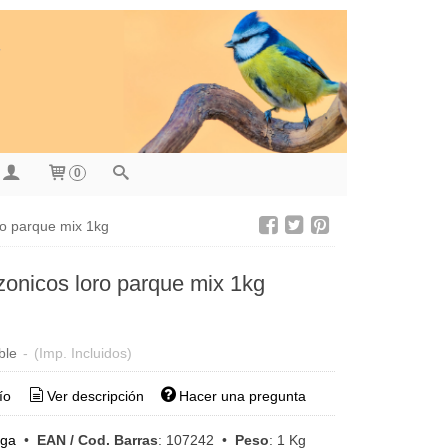
0
o parque mix 1kg
onicos loro parque mix 1kg
ble
-
(Imp. Incluidos)
ío
Ver descripción
Hacer una pregunta
aga
•
EAN / Cod. Barras
:
107242
•
Peso
:
1 Kg