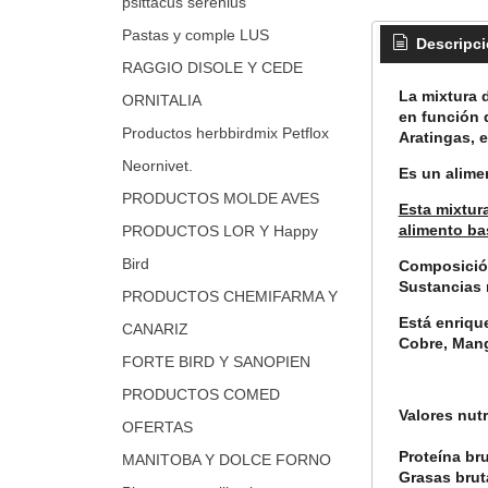
psittacus serenius
Pastas y comple LUS
Descripc
RAGGIO DISOLE Y CEDE
La mixtura
ORNITALIA
en función 
Productos herbbirdmix Petflox
Aratingas, e
Neornivet.
Es un alime
PRODUCTOS MOLDE AVES
Esta mixtur
alimento ba
PRODUCTOS LOR Y Happy
Bird
Composición
Sustancias 
PRODUCTOS CHEMIFARMA Y
Está enriqu
CANARIZ
Cobre, Mang
FORTE BIRD Y SANOPIEN
PRODUCTOS COMED
Valores nutr
OFERTAS
Proteína br
MANITOBA Y DOLCE FORNO
Grasas brut