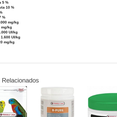
a 5 %
uta 10 %
 %
7 %
.000 mg/kg
0 mg/kg
.000 UI/kg
 1.600 UI/kg
20 mg/kg
 Relacionados