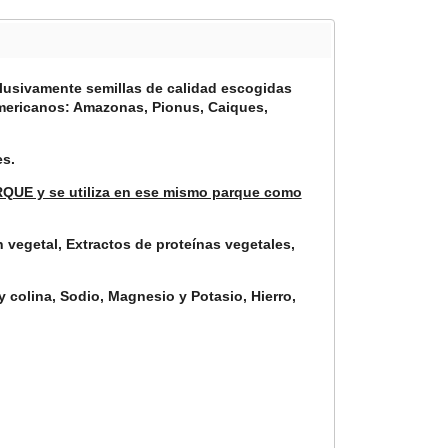
sivamente semillas de calidad escogidas
americanos: Amazonas, Pionus, Caiques,
es.
ARQUE y se utiliza en ese mismo parque como
 vegetal, Extractos de proteínas vegetales,
y colina, S
odio, Magnesio y Potasio, H
ierro,