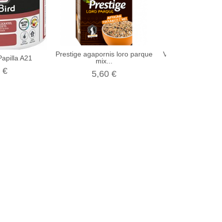
Prestige agapornis loro parque
Versele-Laga Pres
apilla A21
mix...
20Kg
 €
5,60 €
52,00