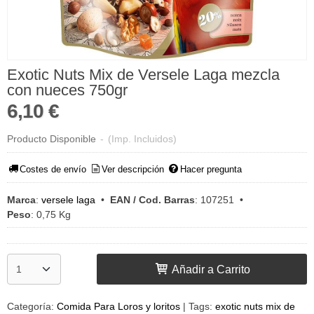
Exotic Nuts Mix de Versele Laga mezcla
con nueces 750gr
6,10 €
Producto Disponible
-
(Imp. Incluidos)
Costes de envío
Ver descripción
Hacer pregunta
Marca
:
versele laga
•
EAN / Cod. Barras
:
107251
•
Peso
:
0,75 Kg
Añadir a Carrito
Categoría:
Comida Para Loros y loritos
|
Tags:
exotic nuts mix de