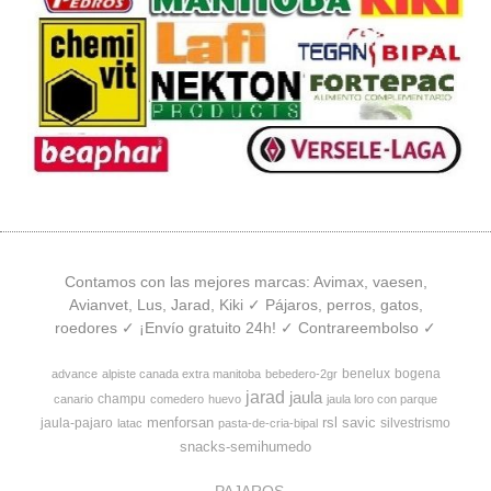
Contamos con las mejores marcas: Avimax, vaesen,
Avianvet, Lus, Jarad, Kiki ✓ Pájaros, perros, gatos,
roedores ✓ ¡Envío gratuito 24h! ✓ Contrareembolso ✓
benelux
bogena
advance
alpiste canada extra manitoba
bebedero-2gr
jarad
jaula
champu
canario
comedero
huevo
jaula loro con parque
menforsan
rsl
savic
jaula-pajaro
silvestrismo
latac
pasta-de-cria-bipal
snacks-semihumedo