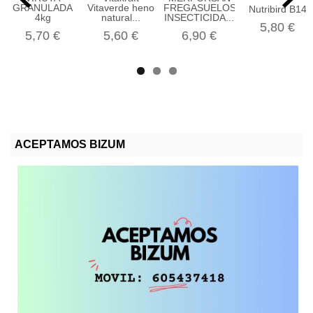
GRANULADA
Vitaverde heno
FREGASUELOS
Nutribird B14
4kg
natural...
INSECTICIDA...
5,80 €
5,70 €
5,60 €
6,90 €
ACEPTAMOS BIZUM