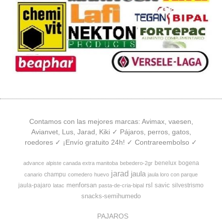
Contamos con las mejores marcas: Avimax, vaesen,
Avianvet, Lus, Jarad, Kiki ✓ Pájaros, perros, gatos,
roedores ✓ ¡Envío gratuito 24h! ✓ Contrareembolso ✓
benelux
bogena
advance
alpiste canada extra manitoba
bebedero-2gr
jarad
jaula
champu
canario
comedero
huevo
jaula loro con parque
menforsan
rsl
savic
jaula-pajaro
silvestrismo
latac
pasta-de-cria-bipal
snacks-semihumedo
PAJAROS