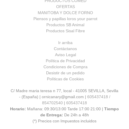
PRODUCTOS COMED
OFERTAS
MANITOBA Y DOLCE FORNO
Piensos y papillas loros your parrot
Productos SB Animal
Productos Sisal Fibre
Ir arriba
Contáctanos
Aviso Legal
Política de Privacidad
Condiciones de Compra
Desistir de un pedido
Políticas de Cookies
C/ Madre maria teresa n 77, local - 41005 SEVILLA, Sevilla
- (España) | ornicanary@gmail.com |
605437418 /
854702540
|
605437418
Horario:
Mañana: 09:30/13:00 Tarde 17:00 21:00 |
Tiempo
de Entrega:
De 24h a 48h
(*) Precios con Impuestos incluidos