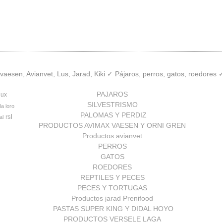
aesen, Avianvet, Lus, Jarad, Kiki ✓ Pájaros, perros, gatos, roedores
PAJAROS
lux
SILVESTRISMO
la loro
PALOMAS Y PERDIZ
rsl
al
PRODUCTOS AVIMAX VAESEN Y ORNI GREN
Productos avianvet
PERROS
GATOS
ROEDORES
REPTILES Y PECES
PECES Y TORTUGAS
Productos jarad Prenifood
PASTAS SUPER KING Y DIDAL HOYO
PRODUCTOS VERSELE LAGA