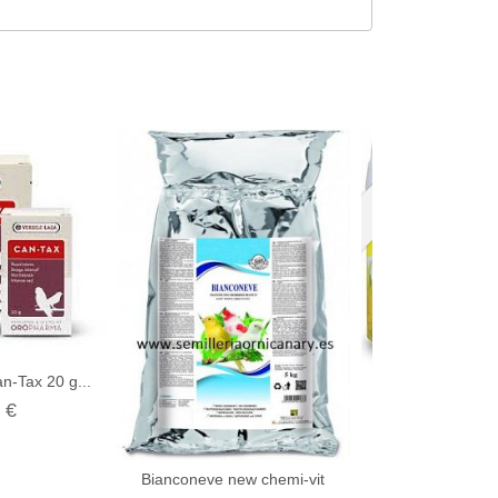
Agotado
n-Tax 20 g...
Bote Diente de
 €
6,80 
Bianconeve new chemi-vit