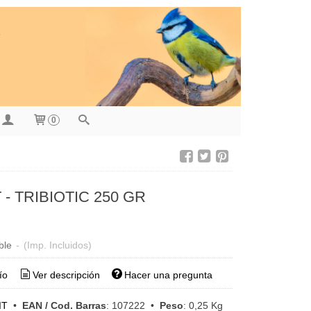
0
 - TRIBIOTIC 250 GR
ble
-
(Imp. Incluidos)
ío
Ver descripción
Hacer una pregunta
IT
•
EAN / Cod. Barras
:
107222
•
Peso
:
0,25 Kg