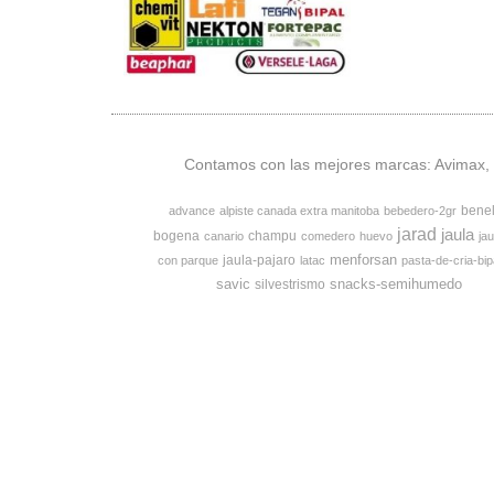
Contamos con las mejores marcas: Avimax, v
bene
advance
alpiste canada extra manitoba
bebedero-2gr
jarad
jaula
bogena
champu
canario
comedero
huevo
jau
menforsan
jaula-pajaro
con parque
latac
pasta-de-cria-bip
savic
snacks-semihumedo
silvestrismo