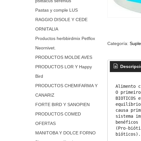
psittacus serenius
Pastas y comple LUS
RAGGIO DISOLE Y CEDE
ORNITALIA
Productos herbbirdmix Petflox
Categoría:
Suple
Neornivet.
PRODUCTOS MOLDE AVES
Descripc
PRODUCTOS LOR Y Happy
Bird
PRODUCTOS CHEMIFARMA Y
Alimento c
O primeiro
CANARIZ
BIOTICOS e
equilíbrio
FORTE BIRD Y SANOPIEN
causa prim
PRODUCTOS COMED
sistema im
benéficos 
OFERTAS
(Pro-bióti
MANITOBA Y DOLCE FORNO
bióticos).