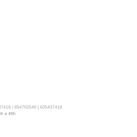
37418 / 854702540
|
605437418
4h a 48h