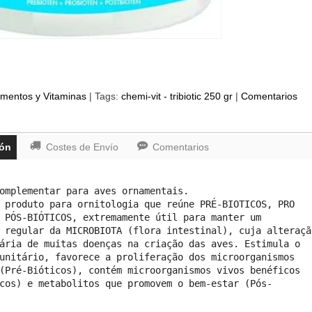
mentos y Vitaminas
|
Tags:
chemi-vit - tribiotic 250 gr
|
Comentarios
ión
Costes de Envío
Comentarios
omplementar para aves ornamentais.

 produto para ornitologia que reúne PRÉ-BIOTICOS, PRO

 PÓS-BIÓTICOS, extremamente útil para manter um

 regular da MICROBIOTA (flora intestinal), cuja alteração
ária de muitas doenças na criação das aves. Estimula o

unitário, favorece a proliferação dos microorganismos

(Pré-Bióticos), contém microorganismos vivos benéficos

cos) e metabolitos que promovem o bem-estar (Pós-
