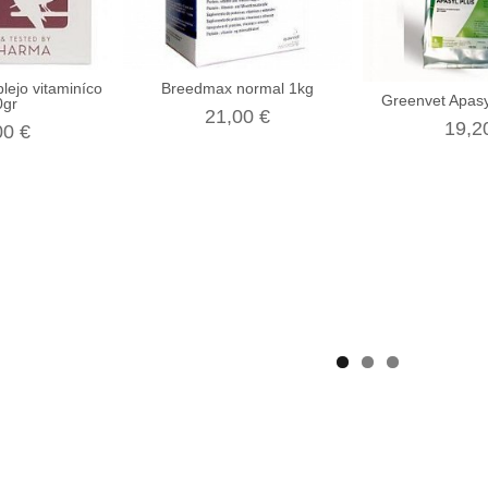
ejo vitaminíco
Breedmax normal 1kg
Greenvet Apasy
0gr
21,00 €
19,2
00 €