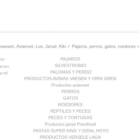
aesen, Avianvet, Lus, Jarad, Kiki ✓ Pájaros, perros, gatos, roedores
PAJAROS
lux
SILVESTRISMO
la loro
PALOMAS Y PERDIZ
rsl
al
PRODUCTOS AVIMAX VAESEN Y ORNI GREN
Productos avianvet
PERROS
GATOS
ROEDORES
REPTILES Y PECES
PECES Y TORTUGAS
Productos jarad Prenifood
PASTAS SUPER KING Y DIDAL HOYO
PRODUCTOS VERSELE LAGA