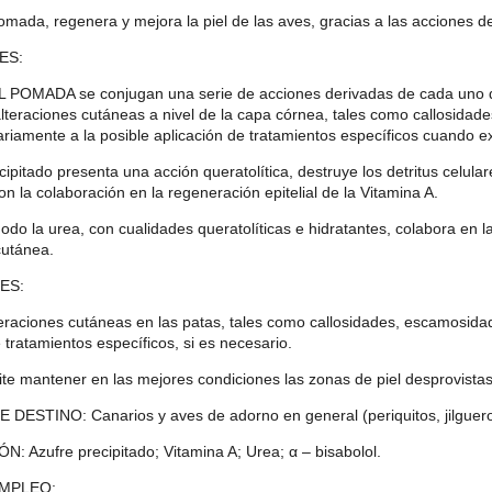
Pomada, regenera y mejora la piel de las aves, gracias a las acciones
ES:
 POMADA se conjugan una serie de acciones derivadas de cada uno d
alteraciones cutáneas a nivel de la capa córnea, tales como callosidad
iamente a la posible aplicación de tratamientos específicos cuando ex
cipitado presenta una acción queratolítica, destruye los detritus celular
on la colaboración en la regeneración epitelial de la Vitamina A.
do la urea, con cualidades queratolíticas e hidratantes, colabora en 
cutánea.
ES:
eraciones cutáneas en las patas, tales como callosidades, escamosida
 tratamientos específicos, si es necesario.
te mantener en las mejores condiciones las zonas de piel desprovista
DESTINO: Canarios y aves de adorno en general (periquitos, jilgueros
 Azufre precipitado; Vitamina A; Urea; α – bisabolol.
MPLEO: