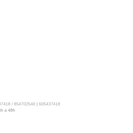
37418 / 854702540
|
605437418
4h a 48h