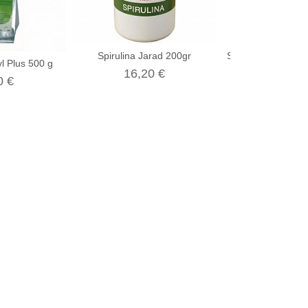
Spirulina Jarad 200gr
Seri E Plus + Sel
l Plus 500 g
Gr
16,20 €
0 €
7,00 