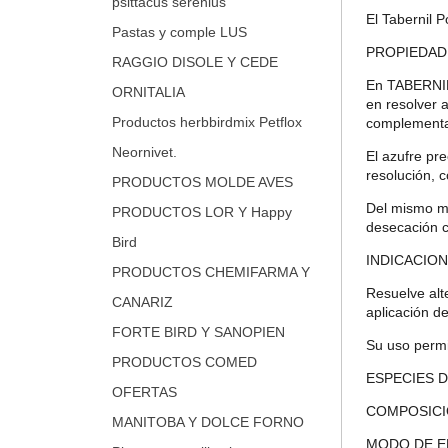
psittacus serenius
El Tabernil 
Pastas y comple LUS
PROPIEDAD
RAGGIO DISOLE Y CEDE
En TABERNIL
ORNITALIA
en resolver 
Productos herbbirdmix Petflox
complementar
Neornivet.
El azufre pre
resolución, c
PRODUCTOS MOLDE AVES
Del mismo mo
PRODUCTOS LOR Y Happy
desecación 
Bird
INDICACION
PRODUCTOS CHEMIFARMA Y
Resuelve alt
CANARIZ
aplicación de
FORTE BIRD Y SANOPIEN
Su uso permi
PRODUCTOS COMED
ESPECIES DE 
OFERTAS
COMPOSICIÓN:
MANITOBA Y DOLCE FORNO
MODO DE E