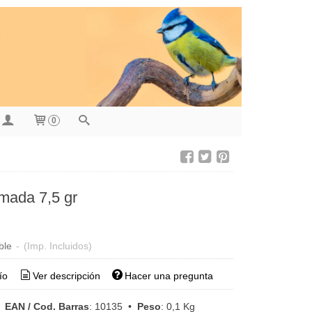
0
omada 7,5 gr
ble
-
(Imp. Incluidos)
ío
Ver descripción
Hacer una pregunta
•
EAN / Cod. Barras
:
10135
•
Peso
:
0,1 Kg