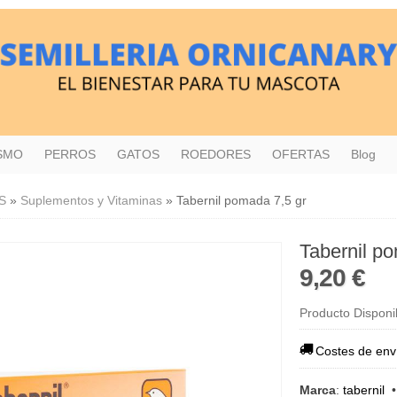
ISMO
PERROS
GATOS
ROEDORES
OFERTAS
Blog
S
»
Suplementos y Vitaminas
»
Tabernil pomada 7,5 gr
Tabernil p
9,20 €
Producto Disponi
Costes de env
Marca
:
tabernil