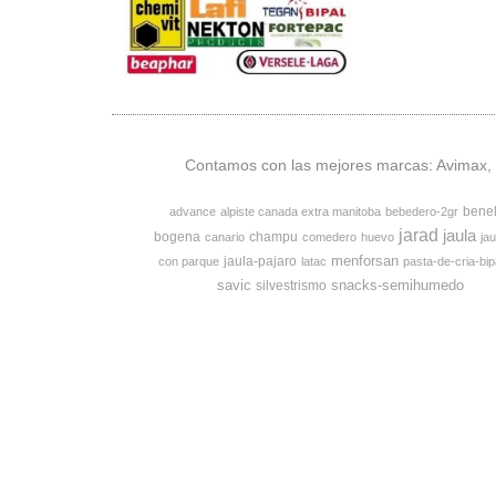
Contamos con las mejores marcas: Avimax, v
bene
advance
alpiste canada extra manitoba
bebedero-2gr
jarad
jaula
bogena
champu
canario
comedero
huevo
jau
menforsan
jaula-pajaro
con parque
latac
pasta-de-cria-bip
savic
snacks-semihumedo
silvestrismo