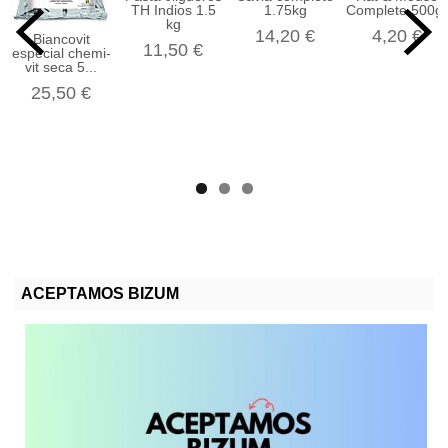
TH Indios 1.5
1.75kg
Complete 500gr
kg
14,20 €
4,20 €
Biancovit
11,50 €
especial chemi-
vit seca 5...
25,50 €
ACEPTAMOS BIZUM