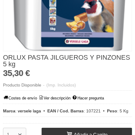
ORLUX PASTA JILGUEROS Y PINZONES
5 kg
35,30 €
Producto Disponible
-
(Imp. Incluidos)
Costes de envío
Ver descripción
Hacer pregunta
Marca
:
versele laga
•
EAN / Cod. Barras
:
107221
•
Peso
:
5 Kg
Añadir a Carrito