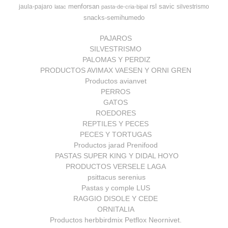
menforsan
rsl
savic
jaula-pajaro
silvestrismo
latac
pasta-de-cria-bipal
snacks-semihumedo
PAJAROS
SILVESTRISMO
PALOMAS Y PERDIZ
PRODUCTOS AVIMAX VAESEN Y ORNI GREN
Productos avianvet
PERROS
GATOS
ROEDORES
REPTILES Y PECES
PECES Y TORTUGAS
Productos jarad Prenifood
PASTAS SUPER KING Y DIDAL HOYO
PRODUCTOS VERSELE LAGA
psittacus serenius
Pastas y comple LUS
RAGGIO DISOLE Y CEDE
ORNITALIA
Productos herbbirdmix Petflox Neornivet.