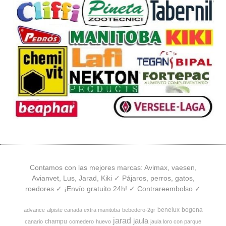
Contamos con las mejores marcas: Avimax, vaesen,
Avianvet, Lus, Jarad, Kiki ✓ Pájaros, perros, gatos,
roedores ✓ ¡Envío gratuito 24h! ✓ Contrareembolso ✓
benelux
bogena
advance
alpiste canada extra manitoba
bebedero-2gr
jarad
jaula
champu
canario
comedero
huevo
jaula loro con parque