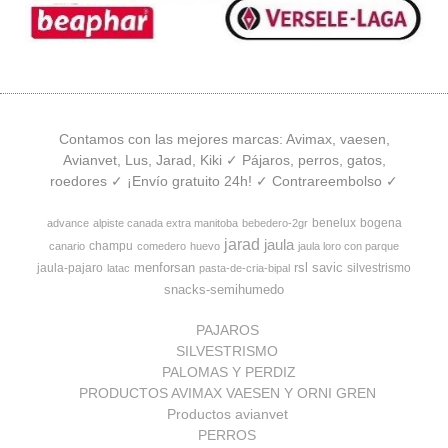
Contamos con las mejores marcas: Avimax, vaesen,
Avianvet, Lus, Jarad, Kiki ✓ Pájaros, perros, gatos,
roedores ✓ ¡Envío gratuito 24h! ✓ Contrareembolso ✓
benelux
bogena
advance
alpiste canada extra manitoba
bebedero-2gr
jarad
jaula
champu
canario
comedero
huevo
jaula loro con parque
menforsan
rsl
savic
jaula-pajaro
silvestrismo
latac
pasta-de-cria-bipal
snacks-semihumedo
PAJAROS
SILVESTRISMO
PALOMAS Y PERDIZ
PRODUCTOS AVIMAX VAESEN Y ORNI GREN
Productos avianvet
PERROS