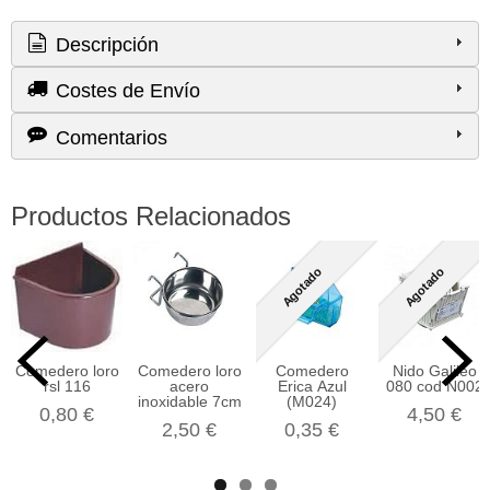
Descripción
Costes de Envío
Comentarios
Productos Relacionados
Agotado
Agotado
Comedero loro
Comedero loro
Comedero
Nido Galileo
rsl 116
acero
Erica Azul
080 cod N002
inoxidable 7cm
(M024)
0,80 €
4,50 €
2,50 €
0,35 €