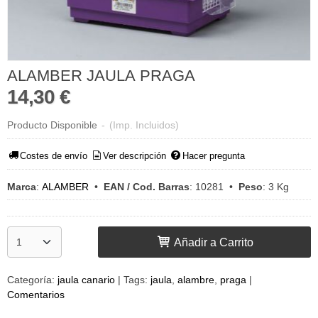
ALAMBER JAULA PRAGA
14,30 €
Producto Disponible
-
(Imp. Incluidos)
Costes de envío
Ver descripción
Hacer pregunta
Marca
:
ALAMBER
•
EAN / Cod. Barras
:
10281
•
Peso
:
3 Kg
Añadir a Carrito
Categoría:
jaula canario
|
Tags:
jaula
alambre
praga
|
Comentarios