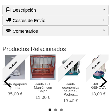
Descripción
Costes de Envío
Comentarios
Productos Relacionados
Agotado
Agotado
Agotado
Jaula Agaporni
Jaula C-1
Jaula
JAULA
y ninfa
Marrón con
económica
GENOVA
Cajon
pájaros -
35,00 €
18,00 €
Pedros...
11,00 €
13,40 €