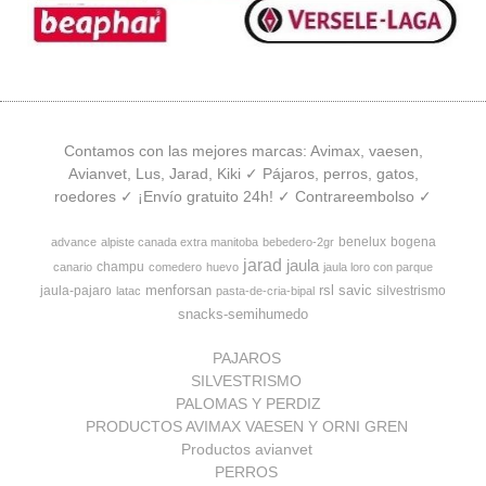
Contamos con las mejores marcas: Avimax, vaesen,
Avianvet, Lus, Jarad, Kiki ✓ Pájaros, perros, gatos,
roedores ✓ ¡Envío gratuito 24h! ✓ Contrareembolso ✓
benelux
bogena
advance
alpiste canada extra manitoba
bebedero-2gr
jarad
jaula
champu
canario
comedero
huevo
jaula loro con parque
menforsan
rsl
savic
jaula-pajaro
silvestrismo
latac
pasta-de-cria-bipal
snacks-semihumedo
PAJAROS
SILVESTRISMO
PALOMAS Y PERDIZ
PRODUCTOS AVIMAX VAESEN Y ORNI GREN
Productos avianvet
PERROS