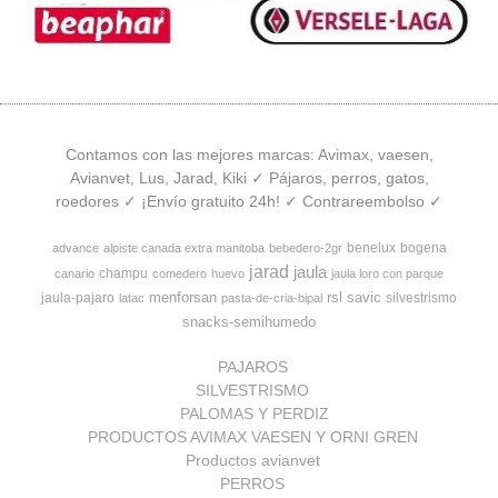
Contamos con las mejores marcas: Avimax, vaesen,
Avianvet, Lus, Jarad, Kiki ✓ Pájaros, perros, gatos,
roedores ✓ ¡Envío gratuito 24h! ✓ Contrareembolso ✓
benelux
bogena
advance
alpiste canada extra manitoba
bebedero-2gr
jarad
jaula
champu
canario
comedero
huevo
jaula loro con parque
menforsan
rsl
savic
jaula-pajaro
silvestrismo
latac
pasta-de-cria-bipal
snacks-semihumedo
PAJAROS
SILVESTRISMO
PALOMAS Y PERDIZ
PRODUCTOS AVIMAX VAESEN Y ORNI GREN
Productos avianvet
PERROS