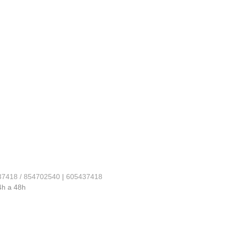
37418 / 854702540
|
605437418
4h a 48h