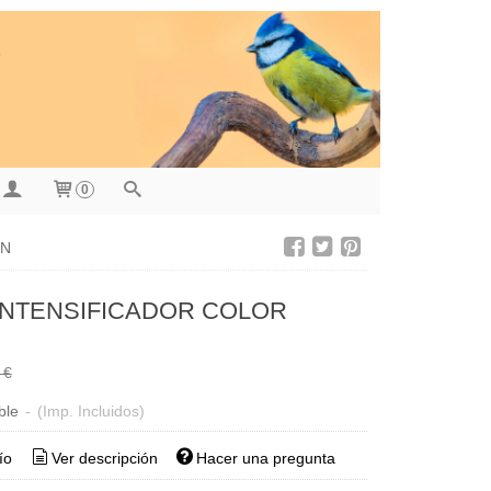
0
ÓN
INTENSIFICADOR COLOR
 €
ble
-
(Imp. Incluidos)
ío
Ver descripción
Hacer una pregunta