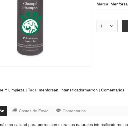
Marca
:
Menforsa
ne Y Limpieza
|
Tags:
menforsan
intensificadormarron
|
Comentarios
ión
Costes de Envío
Comentarios
ima calidad para perros con extractos naturales intensificadores para r