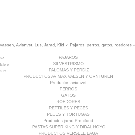
aesen, Avianvet, Lus, Jarad, Kiki ✓ Pájaros, perros, gatos, roedores
PAJAROS
lux
SILVESTRISMO
la loro
PALOMAS Y PERDIZ
rsl
al
PRODUCTOS AVIMAX VAESEN Y ORNI GREN
Productos avianvet
PERROS
GATOS
ROEDORES
REPTILES Y PECES
PECES Y TORTUGAS
Productos jarad Prenifood
PASTAS SUPER KING Y DIDAL HOYO
PRODUCTOS VERSELE LAGA