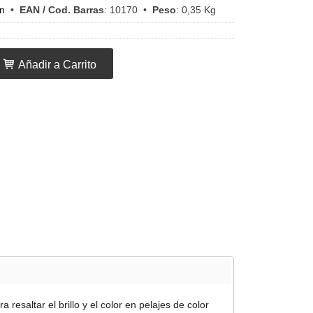
n
•
EAN / Cod. Barras
:
10170
•
Peso
:
0,35 Kg
Añadir a Carrito
esaltar el brillo y el color en pelajes de color