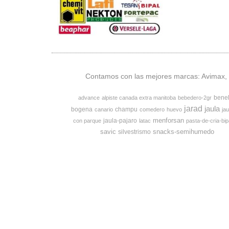
Contamos con las mejores marcas: Avimax, v
bene
advance
alpiste canada extra manitoba
bebedero-2gr
jarad
jaula
bogena
champu
canario
comedero
huevo
jau
menforsan
jaula-pajaro
con parque
latac
pasta-de-cria-bip
savic
snacks-semihumedo
silvestrismo