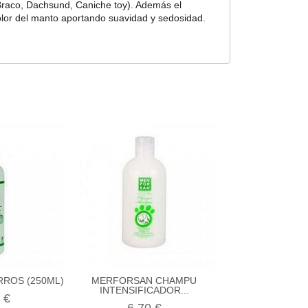
 Braco, Dachsund, Caniche toy). Además el
olor del manto aportando suavidad y sedosidad.
RROS (250ML)
MERFORSAN CHAMPU
MERFORSAN
INTENSIFICADOR...
PROTECTOR 
 €