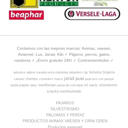
Contamos con las mejores marcas: Avimax, vaesen,
Avianvet, Lus, Jarad, Kiki ✓ Pájaros, perros, gatos,
roedores ✓ ¡Envío gratuito 24h! ✓ Contrareembolso ✓
benelux
bogena
advance
alpiste canada extra manitoba
bebedero-2gr
jarad
jaula
champu
canario
comedero
huevo
jaula loro con parque
menforsan
rsl
savic
jaula-pajaro
silvestrismo
latac
pasta-de-cria-bipal
snacks-semihumedo
PAJAROS
SILVESTRISMO
PALOMAS Y PERDIZ
PRODUCTOS AVIMAX VAESEN Y ORNI GREN
Productos avianvet