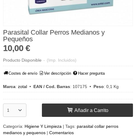
Parasital Collar Perros Medianos y
Pequeños
10,00 €
Producto Disponible
-
(Imp. Incluidos)
Costes de envío
Ver descripción
Hacer pregunta
Marca
:
zotal
•
EAN / Cod. Barras
:
107175
•
Peso
:
0,1 Kg
Añadir a Carrito
Categoría:
Higiene Y Limpieza
|
Tags:
parasital collar perros
medianos y pequenos
|
Comentarios