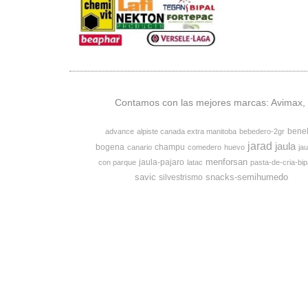
Contamos con las mejores marcas: Avimax, v
bene
advance
alpiste canada extra manitoba
bebedero-2gr
jarad
jaula
bogena
champu
canario
comedero
huevo
jau
menforsan
jaula-pajaro
con parque
latac
pasta-de-cria-bip
savic
snacks-semihumedo
silvestrismo