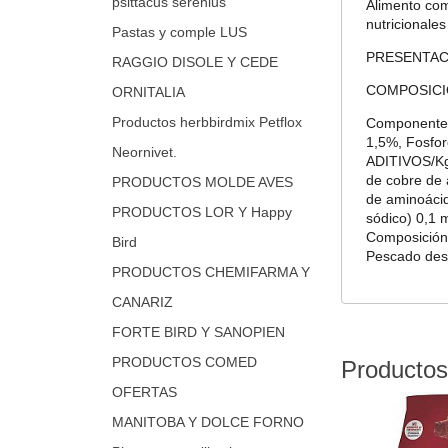
psittacus serenius
Alimento com
nutricionales
Pastas y comple LUS
PRESENTACI
RAGGIO DISOLE Y CEDE
COMPOSICI
ORNITALIA
Productos herbbirdmix Petflox
Componentes 
1,5%, Fosfo
Neornivet.
ADITIVOS/Kg:
de cobre de 
PRODUCTOS MOLDE AVES
de aminoácid
PRODUCTOS LOR Y Happy
sódico) 0,1 m
Composición
Bird
Pescado desh
PRODUCTOS CHEMIFARMA Y
CANARIZ
FORTE BIRD Y SANOPIEN
PRODUCTOS COMED
Productos
OFERTAS
MANITOBA Y DOLCE FORNO