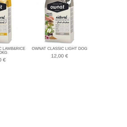
C LAMB&RICE
OWNAT CLASSIC LIGHT DOG
OWNAT CLASSIC
0KG
1.5K
12,00 €
0 €
8,95 