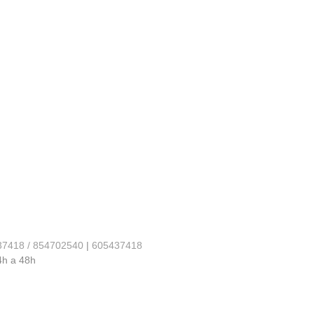
37418 / 854702540
|
605437418
4h a 48h