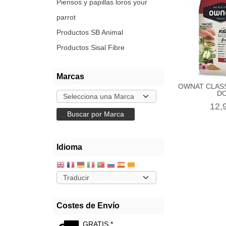
Piensos y papillas loros your
parrot
Productos SB Animal
Productos Sisal Fibre
Marcas
OWNAT CLAS
D
12,
Idioma
Costes de Envío
GRATIS *