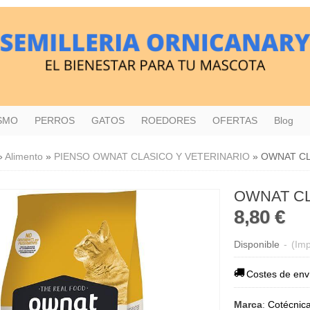
ISMO
PERROS
GATOS
ROEDORES
OFERTAS
Blog
»
Alimento
»
PIENSO OWNAT CLASICO Y VETERINARIO
»
OWNAT CL
OWNAT CL
8,80 €
Disponible
-
(Imp
Costes de env
Marca
:
Cotécnic