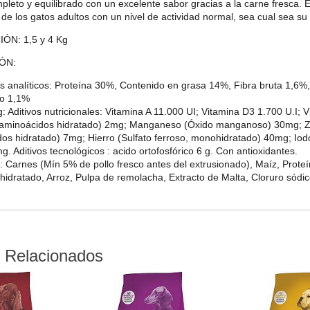
pleto y equilibrado con un excelente sabor gracias a la carne fresca. 
 de los gatos adultos con un nivel de actividad normal, sea cual sea su
ÓN: 1,5 y 4 Kg
ÓN:
analíticos:
Proteína 30%, Contenido en grasa 14%, Fibra bruta 1,6%
ro 1,1%
 Aditivos nutricionales:
Vitamina A 11.000 UI; Vitamina D3 1.700 U.I; 
aminoácidos hidratado) 2mg; Manganeso (Óxido manganoso) 30mg; Zin
os hidratado) 7mg; Hierro (Sulfato ferroso, monohidratado) 40mg; Iodo
g. Aditivos tecnológicos : acido ortofosfórico 6 g. Con antioxidantes.
:
Carnes (Mín 5% de pollo fresco antes del extrusionado), Maíz, Proteí
idratado, Arroz, Pulpa de remolacha, Extracto de Malta, Cloruro sódi
 Relacionados