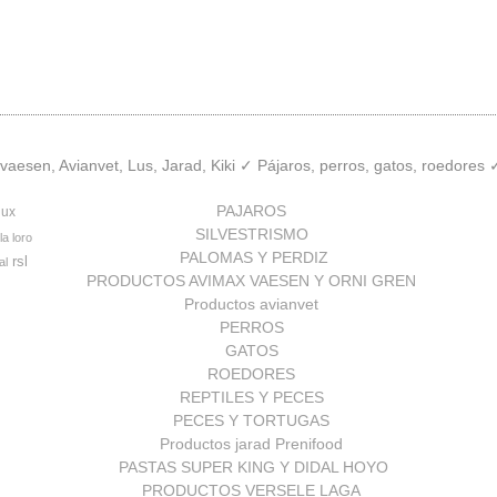
aesen, Avianvet, Lus, Jarad, Kiki ✓ Pájaros, perros, gatos, roedores
PAJAROS
lux
SILVESTRISMO
la loro
PALOMAS Y PERDIZ
rsl
al
PRODUCTOS AVIMAX VAESEN Y ORNI GREN
Productos avianvet
PERROS
GATOS
ROEDORES
REPTILES Y PECES
PECES Y TORTUGAS
Productos jarad Prenifood
PASTAS SUPER KING Y DIDAL HOYO
PRODUCTOS VERSELE LAGA