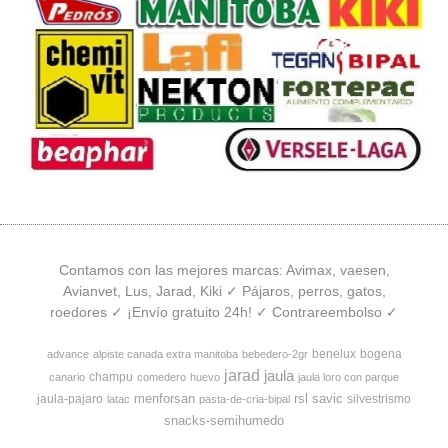
Contamos con las mejores marcas: Avimax, vaesen,
Avianvet, Lus, Jarad, Kiki ✓ Pájaros, perros, gatos,
roedores ✓ ¡Envío gratuito 24h! ✓ Contrareembolso ✓
benelux
bogena
advance
alpiste canada extra manitoba
bebedero-2gr
jarad
jaula
champu
canario
comedero
huevo
jaula loro con parque
menforsan
rsl
savic
jaula-pajaro
silvestrismo
latac
pasta-de-cria-bipal
snacks-semihumedo