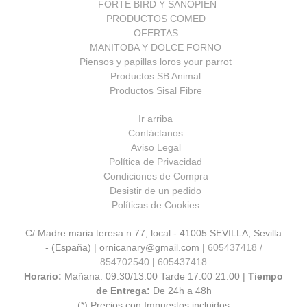
FORTE BIRD Y SANOPIEN
PRODUCTOS COMED
OFERTAS
MANITOBA Y DOLCE FORNO
Piensos y papillas loros your parrot
Productos SB Animal
Productos Sisal Fibre
Ir arriba
Contáctanos
Aviso Legal
Política de Privacidad
Condiciones de Compra
Desistir de un pedido
Políticas de Cookies
C/ Madre maria teresa n 77, local - 41005 SEVILLA, Sevilla
- (España) | ornicanary@gmail.com |
605437418 /
854702540
|
605437418
Horario:
Mañana: 09:30/13:00 Tarde 17:00 21:00 |
Tiempo
de Entrega:
De 24h a 48h
(*) Precios con Impuestos incluidos