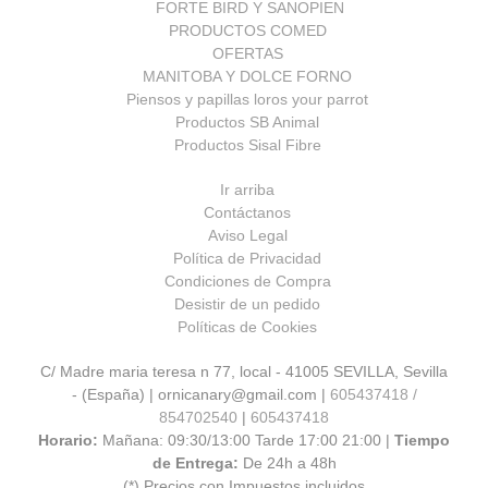
FORTE BIRD Y SANOPIEN
PRODUCTOS COMED
OFERTAS
MANITOBA Y DOLCE FORNO
Piensos y papillas loros your parrot
Productos SB Animal
Productos Sisal Fibre
Ir arriba
Contáctanos
Aviso Legal
Política de Privacidad
Condiciones de Compra
Desistir de un pedido
Políticas de Cookies
C/ Madre maria teresa n 77, local - 41005 SEVILLA, Sevilla
- (España) | ornicanary@gmail.com |
605437418 /
854702540
|
605437418
Horario:
Mañana: 09:30/13:00 Tarde 17:00 21:00 |
Tiempo
de Entrega:
De 24h a 48h
(*) Precios con Impuestos incluidos