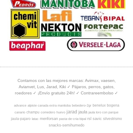
Contamos con las mejores marcas: Avimax, vaesen,
Avianvet, Lus, Jarad, Kiki ✓ Pájaros, perros, gatos,
roedores ✓ ¡Envío gratuito 24h! ✓ Contrareembolso ✓
benelux
bogena
advance
alpiste canada extra manitoba
bebedero-2gr
jarad
jaula
champu
canario
comedero
huevo
jaula loro con parque
menforsan
rsl
savic
jaula-pajaro
silvestrismo
latac
pasta-de-cria-bipal
snacks-semihumedo