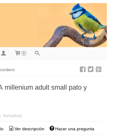
0
 cordero
 millenium adult small pato y
. Incluidos)
ío
Ver descripción
Hacer una pregunta