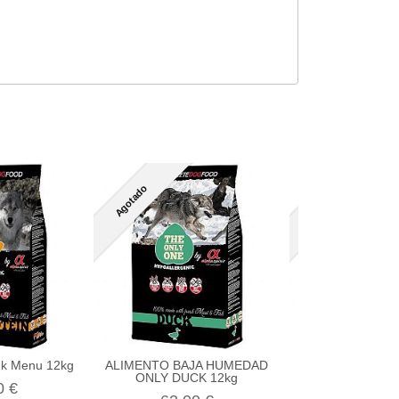
Agotado
Agotado
eek Menu 12kg
ALIMENTO BAJA HUMEDAD
ALIMENTO BAJ
ONLY DUCK 12kg
ONLY DUC
0 €