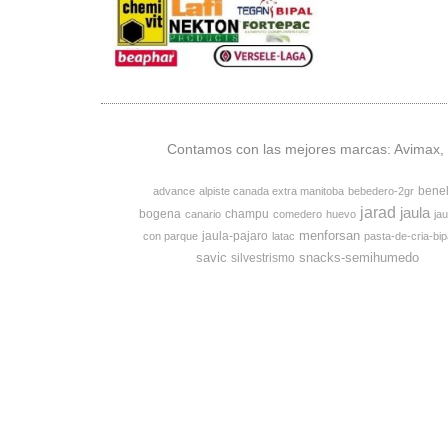
Contamos con las mejores marcas: Avimax, v
bene
advance
alpiste canada extra manitoba
bebedero-2gr
jarad
jaula
bogena
champu
canario
comedero
huevo
jau
menforsan
jaula-pajaro
con parque
latac
pasta-de-cria-bip
savic
snacks-semihumedo
silvestrismo