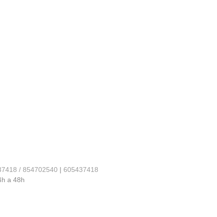
37418 / 854702540
|
605437418
4h a 48h