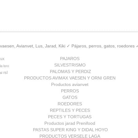
aesen, Avianvet, Lus, Jarad, Kiki ✓ Pájaros, perros, gatos, roedores
PAJAROS
lux
SILVESTRISMO
la loro
PALOMAS Y PERDIZ
rsl
al
PRODUCTOS AVIMAX VAESEN Y ORNI GREN
Productos avianvet
PERROS
GATOS
ROEDORES
REPTILES Y PECES
PECES Y TORTUGAS
Productos jarad Prenifood
PASTAS SUPER KING Y DIDAL HOYO
PRODUCTOS VERSELE LAGA