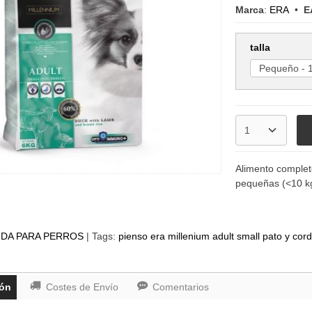
Marca
:
ERA
•
E
talla
Alimento complet
pequeñas (<10 k
DA PARA PERROS
|
Tags:
pienso era millenium adult small pato y cor
ión
Costes de Envío
Comentarios