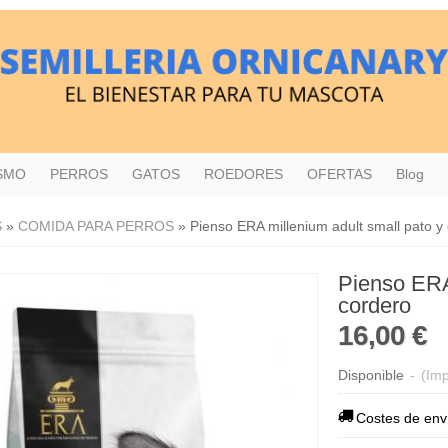
ISMO
PERROS
GATOS
ROEDORES
OFERTAS
Blog
S
»
COMIDA PARA PERROS
»
Pienso ERA millenium adult small pato y
Pienso ERA
cordero
16,00 €
Disponible
-
(Imp
Costes de env