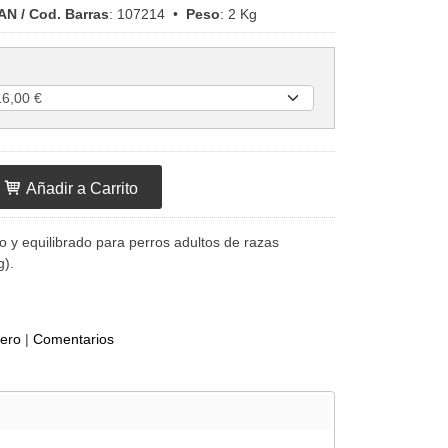
AN / Cod. Barras
:
107214
•
Peso
:
2 Kg
Añadir a Carrito
o y equilibrado para perros adultos de razas
g).
dero
|
Comentarios