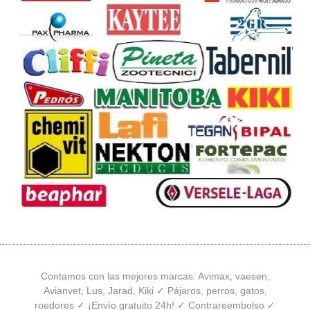
Contamos con las mejores marcas: Avimax, vaesen,
Avianvet, Lus, Jarad, Kiki ✓ Pájaros, perros, gatos,
roedores ✓ ¡Envío gratuito 24h! ✓ Contrareembolso ✓