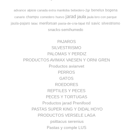
benelux
bogena
advance
alpiste canada extra manitoba
bebedero-2gr
jarad
jaula
champu
canario
comedero
huevo
jaula loro con parque
menforsan
rsl
savic
jaula-pajaro
silvestrismo
latac
pasta-de-cria-bipal
snacks-semihumedo
PAJAROS
SILVESTRISMO
PALOMAS Y PERDIZ
PRODUCTOS AVIMAX VAESEN Y ORNI GREN
Productos avianvet
PERROS
GATOS
ROEDORES
REPTILES Y PECES
PECES Y TORTUGAS
Productos jarad Prenifood
PASTAS SUPER KING Y DIDAL HOYO
PRODUCTOS VERSELE LAGA
psittacus serenius
Pastas y comple LUS