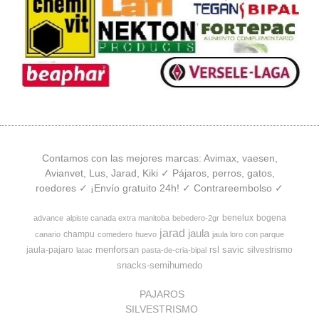
Contamos con las mejores marcas: Avimax, vaesen,
Avianvet, Lus, Jarad, Kiki ✓ Pájaros, perros, gatos,
roedores ✓ ¡Envío gratuito 24h! ✓ Contrareembolso ✓
benelux
bogena
advance
alpiste canada extra manitoba
bebedero-2gr
jarad
jaula
champu
canario
comedero
huevo
jaula loro con parque
menforsan
rsl
savic
jaula-pajaro
silvestrismo
latac
pasta-de-cria-bipal
snacks-semihumedo
PAJAROS
SILVESTRISMO