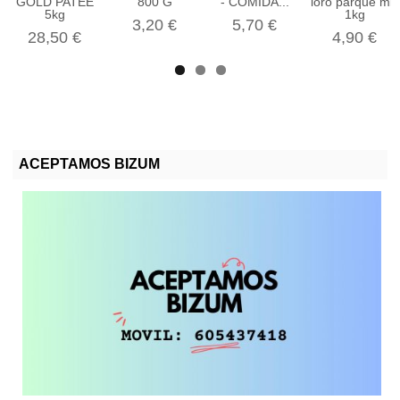
GOLD PATEE
800 G
- COMIDA...
loro parque mix
5kg
1kg
3,20 €
5,70 €
28,50 €
4,90 €
ACEPTAMOS BIZUM