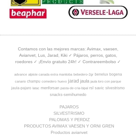
Contamos con las mejores marcas: Avimax, vaesen,
Avianvet, Lus, Jarad, Kiki ✓ Pájaros, perros, gatos,
roedores ✓ ¡Envío gratuito 24h! ✓ Contrareembolso ✓
benelux
bogena
advance
alpiste canada extra manitoba
bebedero-2gr
jarad
jaula
champu
canario
comedero
huevo
jaula loro con parque
menforsan
rsl
savic
jaula-pajaro
silvestrismo
latac
pasta-de-cria-bipal
snacks-semihumedo
PAJAROS
SILVESTRISMO
PALOMAS Y PERDIZ
PRODUCTOS AVIMAX VAESEN Y ORNI GREN
Productos avianvet