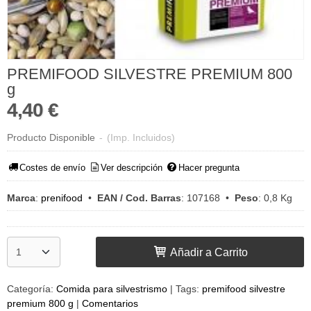
PREMIFOOD SILVESTRE PREMIUM 800
g
4,40 €
Producto Disponible
-
(Imp. Incluidos)
Costes de envío
Ver descripción
Hacer pregunta
Marca
:
prenifood
•
EAN / Cod. Barras
:
107168
•
Peso
:
0,8 Kg
Añadir a Carrito
Categoría:
Comida para silvestrismo
|
Tags:
premifood silvestre
premium 800 g
|
Comentarios