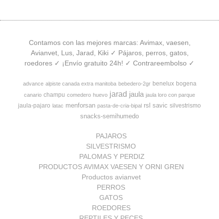
Contamos con las mejores marcas: Avimax, vaesen,
Avianvet, Lus, Jarad, Kiki ✓ Pájaros, perros, gatos,
roedores ✓ ¡Envío gratuito 24h! ✓ Contrareembolso ✓
benelux
bogena
advance
alpiste canada extra manitoba
bebedero-2gr
jarad
jaula
champu
canario
comedero
huevo
jaula loro con parque
menforsan
rsl
savic
jaula-pajaro
silvestrismo
latac
pasta-de-cria-bipal
snacks-semihumedo
PAJAROS
SILVESTRISMO
PALOMAS Y PERDIZ
PRODUCTOS AVIMAX VAESEN Y ORNI GREN
Productos avianvet
PERROS
GATOS
ROEDORES
REPTILES Y PECES