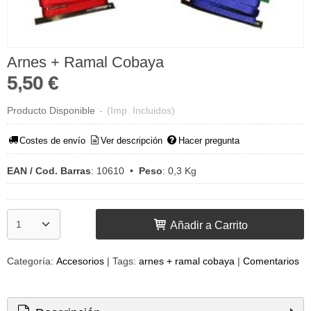
Arnes + Ramal Cobaya
5,50 €
Producto Disponible
-
(Imp. Incluidos)
Costes de envío
Ver descripción
Hacer pregunta
EAN / Cod. Barras
:
10610
•
Peso
:
0,3 Kg
Añadir a Carrito
Categoría:
Accesorios
|
Tags:
arnes + ramal cobaya
|
Comentarios