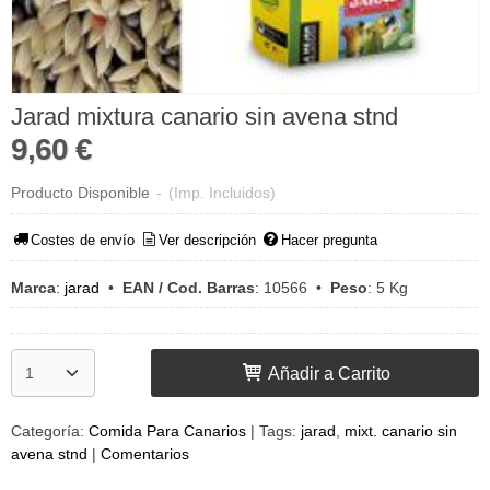
Jarad mixtura canario sin avena stnd
9,60 €
Producto Disponible
-
(Imp. Incluidos)
Costes de envío
Ver descripción
Hacer pregunta
Marca
:
jarad
•
EAN / Cod. Barras
:
10566
•
Peso
:
5 Kg
Añadir a Carrito
Categoría:
Comida Para Canarios
|
Tags:
jarad
mixt. canario sin
avena stnd
|
Comentarios