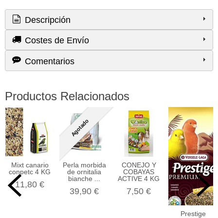
Descripción
Costes de Envío
Comentarios
Productos Relacionados
Agotado
Mixt canario
Perla morbida
CONEJO Y
conpetc 4 KG
de ornitalia
COBAYAS
bianche ...
ACTIVE 4 KG
11,80 €
39,90 €
7,50 €
Prestige