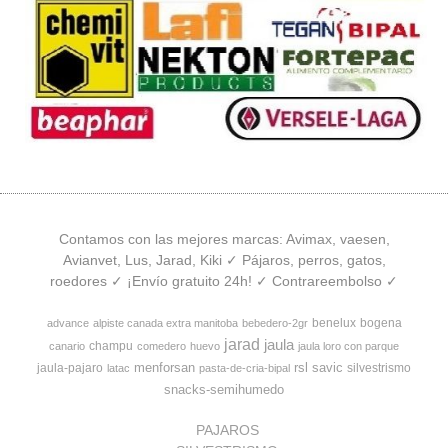
Contamos con las mejores marcas: Avimax, vaesen,
Avianvet, Lus, Jarad, Kiki ✓ Pájaros, perros, gatos,
roedores ✓ ¡Envío gratuito 24h! ✓ Contrareembolso ✓
benelux
bogena
advance
alpiste canada extra manitoba
bebedero-2gr
jarad
jaula
champu
canario
comedero
huevo
jaula loro con parque
menforsan
rsl
savic
jaula-pajaro
silvestrismo
latac
pasta-de-cria-bipal
snacks-semihumedo
PAJAROS