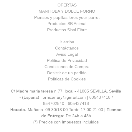
OFERTAS
MANITOBA Y DOLCE FORNO
Piensos y papillas loros your parrot
Productos SB Animal
Productos Sisal Fibre
Ir arriba
Contáctanos
Aviso Legal
Política de Privacidad
Condiciones de Compra
Desistir de un pedido
Políticas de Cookies
C/ Madre maria teresa n 77, local - 41005 SEVILLA, Sevilla
- (España) | ornicanary@gmail.com |
605437418 /
854702540
|
605437418
Horario:
Mañana: 09:30/13:00 Tarde 17:00 21:00 |
Tiempo
de Entrega:
De 24h a 48h
(*) Precios con Impuestos incluidos