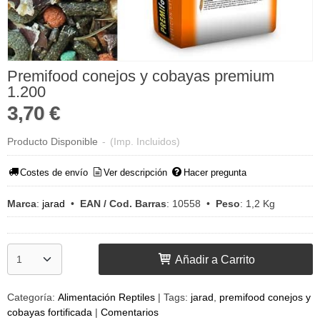
Premifood conejos y cobayas premium
1.200
3,70 €
Producto Disponible
-
(Imp. Incluidos)
Costes de envío
Ver descripción
Hacer pregunta
Marca
:
jarad
•
EAN / Cod. Barras
:
10558
•
Peso
:
1,2 Kg
Añadir a Carrito
Categoría:
Alimentación Reptiles
|
Tags:
jarad
premifood conejos y
cobayas fortificada
|
Comentarios