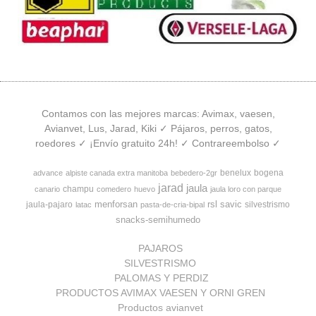
Contamos con las mejores marcas: Avimax, vaesen,
Avianvet, Lus, Jarad, Kiki ✓ Pájaros, perros, gatos,
roedores ✓ ¡Envío gratuito 24h! ✓ Contrareembolso ✓
benelux
bogena
advance
alpiste canada extra manitoba
bebedero-2gr
jarad
jaula
champu
canario
comedero
huevo
jaula loro con parque
menforsan
rsl
savic
jaula-pajaro
silvestrismo
latac
pasta-de-cria-bipal
snacks-semihumedo
PAJAROS
SILVESTRISMO
PALOMAS Y PERDIZ
PRODUCTOS AVIMAX VAESEN Y ORNI GREN
Productos avianvet