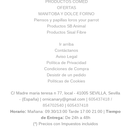
PRODUCTOS COMED
OFERTAS
MANITOBA Y DOLCE FORNO
Piensos y papillas loros your parrot
Productos SB Animal
Productos Sisal Fibre
Ir arriba
Contáctanos
Aviso Legal
Política de Privacidad
Condiciones de Compra
Desistir de un pedido
Políticas de Cookies
C/ Madre maria teresa n 77, local - 41005 SEVILLA, Sevilla
- (España) | ornicanary@gmail.com |
605437418 /
854702540
|
605437418
Horario:
Mañana: 09:30/13:00 Tarde 17:00 21:00 |
Tiempo
de Entrega:
De 24h a 48h
(*) Precios con Impuestos incluidos