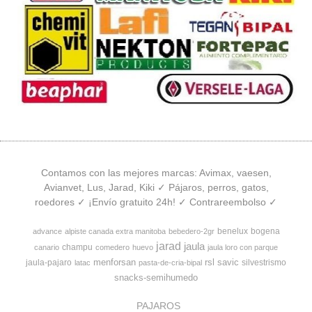
Contamos con las mejores marcas: Avimax, vaesen,
Avianvet, Lus, Jarad, Kiki ✓ Pájaros, perros, gatos,
roedores ✓ ¡Envío gratuito 24h! ✓ Contrareembolso ✓
benelux
bogena
advance
alpiste canada extra manitoba
bebedero-2gr
jarad
jaula
champu
canario
comedero
huevo
jaula loro con parque
menforsan
rsl
savic
jaula-pajaro
silvestrismo
latac
pasta-de-cria-bipal
snacks-semihumedo
PAJAROS