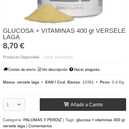
GLUCOSA + VITAMINAS 400 gr VERSELE
LAGA
8,70 €
Producto Disponible
-
(Imp. Incluidos)
Costes de envío
Ver descripción
Hacer pregunta
Marca
:
versele laga
•
EAN / Cod. Barras
:
10381
•
Peso
:
0,4 Kg
Añadir a Carrito
Categoría:
PALOMAS Y PERDIZ
|
Tags:
glucosa + vitaminas 400 gr
versele laga
|
Comentarios