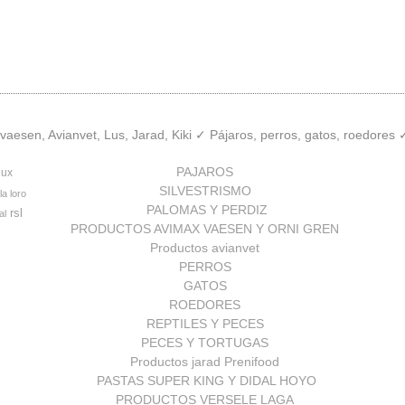
aesen, Avianvet, Lus, Jarad, Kiki ✓ Pájaros, perros, gatos, roedores
PAJAROS
lux
SILVESTRISMO
la loro
PALOMAS Y PERDIZ
rsl
al
PRODUCTOS AVIMAX VAESEN Y ORNI GREN
Productos avianvet
PERROS
GATOS
ROEDORES
REPTILES Y PECES
PECES Y TORTUGAS
Productos jarad Prenifood
PASTAS SUPER KING Y DIDAL HOYO
PRODUCTOS VERSELE LAGA