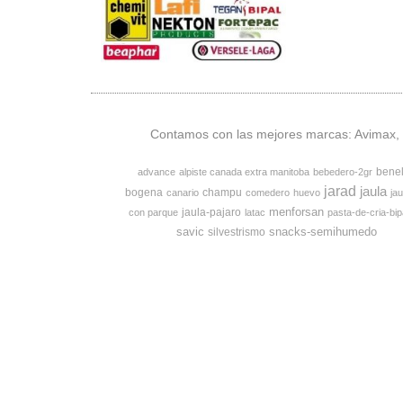
Contamos con las mejores marcas: Avimax, v
bene
advance
alpiste canada extra manitoba
bebedero-2gr
jarad
jaula
bogena
champu
canario
comedero
huevo
jau
menforsan
jaula-pajaro
con parque
latac
pasta-de-cria-bip
savic
snacks-semihumedo
silvestrismo