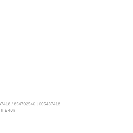
37418 / 854702540
|
605437418
4h a 48h