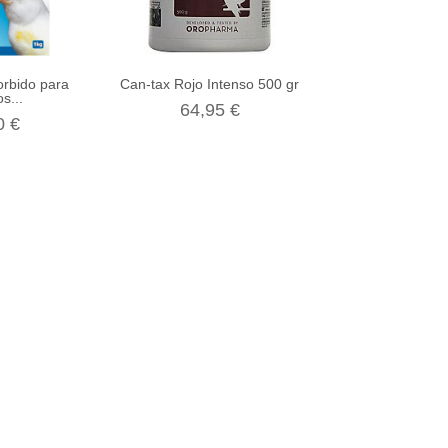
orbido para
Can-tax Rojo Intenso 500 gr
Colombine Vi
s...
64,95 €
7,80 
0 €