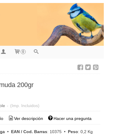
0
muda 200gr
ble
-
(Imp. Incluidos)
ío
Ver descripción
Hacer una pregunta
aga
•
EAN / Cod. Barras
:
10375
•
Peso
:
0,2 Kg