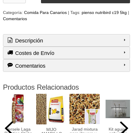
Categoría:
Comida Para Canarios
|
Tags:
pienso nutribird c19 5kg
|
Comentarios
Descripción
Costes de Envío
Comentarios
Productos Relacionados
Versele Laga
Jarad mixtura
Kit agujas
MIJO