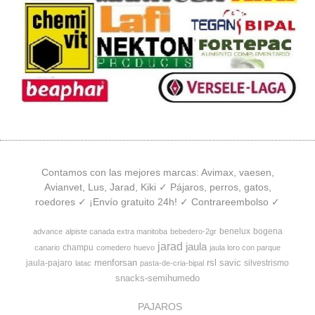
Contamos con las mejores marcas: Avimax, vaesen,
Avianvet, Lus, Jarad, Kiki ✓ Pájaros, perros, gatos,
roedores ✓ ¡Envío gratuito 24h! ✓ Contrareembolso ✓
benelux
bogena
advance
alpiste canada extra manitoba
bebedero-2gr
jarad
jaula
champu
canario
comedero
huevo
jaula loro con parque
menforsan
rsl
savic
jaula-pajaro
silvestrismo
latac
pasta-de-cria-bipal
snacks-semihumedo
PAJAROS