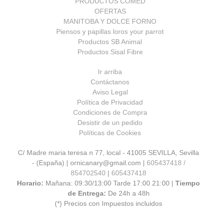
PRODUCTOS COMED
OFERTAS
MANITOBA Y DOLCE FORNO
Piensos y papillas loros your parrot
Productos SB Animal
Productos Sisal Fibre
Ir arriba
Contáctanos
Aviso Legal
Política de Privacidad
Condiciones de Compra
Desistir de un pedido
Políticas de Cookies
C/ Madre maria teresa n 77, local - 41005 SEVILLA, Sevilla
- (España) | ornicanary@gmail.com |
605437418 /
854702540
|
605437418
Horario:
Mañana: 09:30/13:00 Tarde 17:00 21:00 |
Tiempo
de Entrega:
De 24h a 48h
(*) Precios con Impuestos incluidos