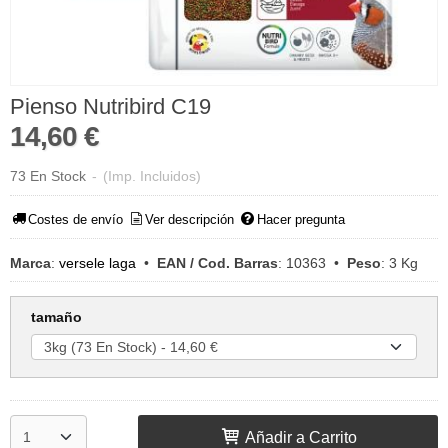
Pienso Nutribird C19
14,60 €
73 En Stock
-
(Imp. Incluidos)
Costes de envío
Ver descripción
Hacer pregunta
Marca
:
versele laga
•
EAN / Cod. Barras
:
10363
•
Peso
:
3 Kg
tamaño
Añadir a Carrito