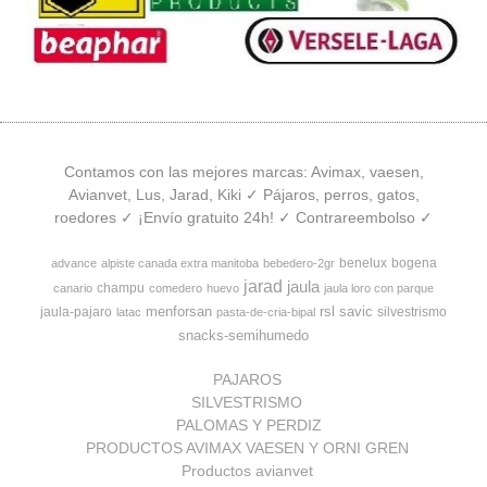
Contamos con las mejores marcas: Avimax, vaesen,
Avianvet, Lus, Jarad, Kiki ✓ Pájaros, perros, gatos,
roedores ✓ ¡Envío gratuito 24h! ✓ Contrareembolso ✓
benelux
bogena
advance
alpiste canada extra manitoba
bebedero-2gr
jarad
jaula
champu
canario
comedero
huevo
jaula loro con parque
menforsan
rsl
savic
jaula-pajaro
silvestrismo
latac
pasta-de-cria-bipal
snacks-semihumedo
PAJAROS
SILVESTRISMO
PALOMAS Y PERDIZ
PRODUCTOS AVIMAX VAESEN Y ORNI GREN
Productos avianvet