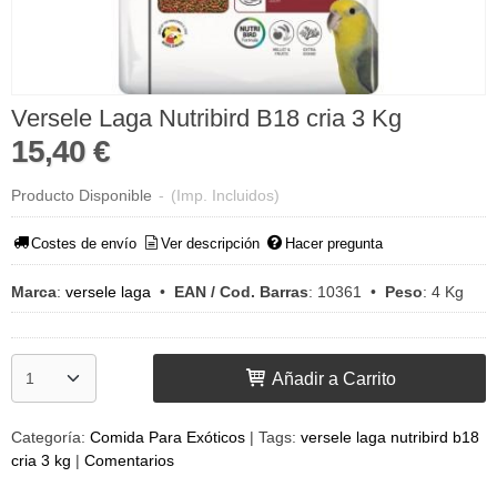
Versele Laga Nutribird B18 cria 3 Kg
15,40 €
Producto Disponible
-
(Imp. Incluidos)
Costes de envío
Ver descripción
Hacer pregunta
Marca
:
versele laga
•
EAN / Cod. Barras
:
10361
•
Peso
:
4 Kg
Añadir a Carrito
Categoría:
Comida Para Exóticos
|
Tags:
versele laga nutribird b18
cria 3 kg
|
Comentarios