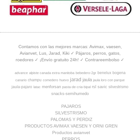
Contamos con las mejores marcas: Avimax, vaesen,
Avianvet, Lus, Jarad, Kiki ✓ Pájaros, perros, gatos,
roedores ✓ ¡Envío gratuito 24h! ✓ Contrareembolso ✓
benelux
bogena
advance
alpiste canada extra manitoba
bebedero-2gr
jarad
jaula
champu
canario
comedero
huevo
jaula loro con parque
menforsan
rsl
savic
jaula-pajaro
silvestrismo
latac
pasta-de-cria-bipal
snacks-semihumedo
PAJAROS
SILVESTRISMO
PALOMAS Y PERDIZ
PRODUCTOS AVIMAX VAESEN Y ORNI GREN
Productos avianvet
PERROS