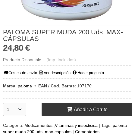
PALOMA SUPER MUDA 200 Uds. MAX-
CÁPSULAS
24,80 €
Producto Disponible
-
(Imp. Incluidos)
Costes de envío
Ver descripción
Hacer pregunta
Marca
:
paloma
•
EAN / Cod. Barras
:
107170
Añadir a Carrito
Categoría:
Medicamentos ,Vitaminas y insecticisa
|
Tags:
paloma
super muda 200 uds. max-capsulas
|
Comentarios