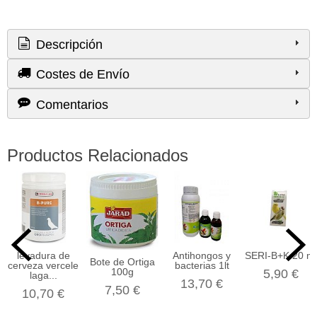
Descripción
Costes de Envío
Comentarios
Productos Relacionados
levadura de
Antihongos y
SERI-B+K 20 ml
Bote de Ortiga
cerveza vercele
bacterias 1lt
100g
5,90 €
laga...
13,70 €
7,50 €
10,70 €