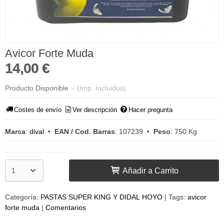
Avicor Forte Muda
14,00 €
Producto Disponible
-
(Imp. Incluidos)
Costes de envío
Ver descripción
Hacer pregunta
Marca
:
dival
•
EAN / Cod. Barras
:
107239
•
Peso
:
750 Kg
Añadir a Carrito
Categoría:
PASTAS SUPER KING Y DIDAL HOYO
|
Tags:
avicor
forte muda
|
Comentarios