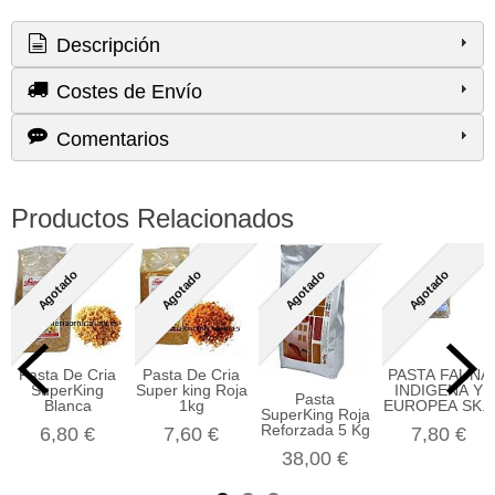
Descripción
Costes de Envío
Comentarios
Productos Relacionados
Agotado
Agotado
Agotado
Agotado
Pasta De Cria
Pasta De Cria
PASTA FAUNA
SuperKing
Super king Roja
INDIGENA Y
Pasta
Blanca
1kg
EUROPEA SK...
SuperKing Roja
Reforzada 5 Kg
6,80 €
7,60 €
7,80 €
38,00 €