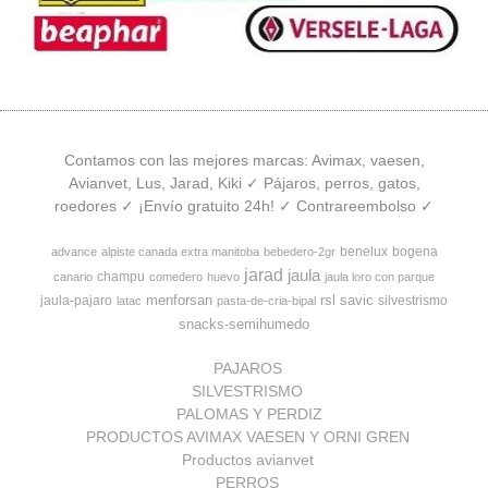
Contamos con las mejores marcas: Avimax, vaesen,
Avianvet, Lus, Jarad, Kiki ✓ Pájaros, perros, gatos,
roedores ✓ ¡Envío gratuito 24h! ✓ Contrareembolso ✓
benelux
bogena
advance
alpiste canada extra manitoba
bebedero-2gr
jarad
jaula
champu
canario
comedero
huevo
jaula loro con parque
menforsan
rsl
savic
jaula-pajaro
silvestrismo
latac
pasta-de-cria-bipal
snacks-semihumedo
PAJAROS
SILVESTRISMO
PALOMAS Y PERDIZ
PRODUCTOS AVIMAX VAESEN Y ORNI GREN
Productos avianvet
PERROS