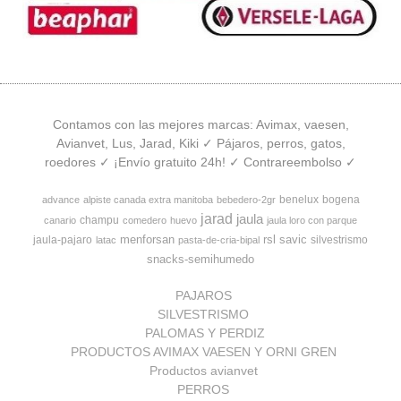
Contamos con las mejores marcas: Avimax, vaesen,
Avianvet, Lus, Jarad, Kiki ✓ Pájaros, perros, gatos,
roedores ✓ ¡Envío gratuito 24h! ✓ Contrareembolso ✓
benelux
bogena
advance
alpiste canada extra manitoba
bebedero-2gr
jarad
jaula
champu
canario
comedero
huevo
jaula loro con parque
menforsan
rsl
savic
jaula-pajaro
silvestrismo
latac
pasta-de-cria-bipal
snacks-semihumedo
PAJAROS
SILVESTRISMO
PALOMAS Y PERDIZ
PRODUCTOS AVIMAX VAESEN Y ORNI GREN
Productos avianvet
PERROS