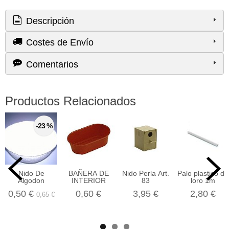
Descripción
Costes de Envío
Comentarios
Productos Relacionados
-23 %
Nido De
BAÑERA DE
Nido Perla Art.
Palo plastico de
Algodon
INTERIOR
83
loro 1m
0,50 €
0,60 €
3,95 €
2,80 €
0,65 €